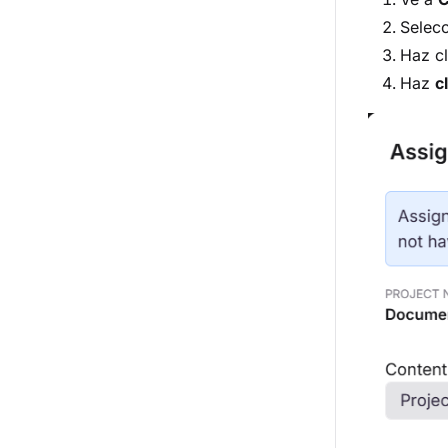
Selecc
Haz c
Haz
c