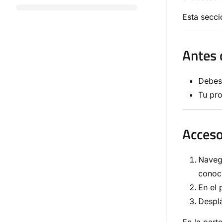
Esta secci
Antes 
Debes 
Tu pr
Acceso
Nave
conoc
En el 
Desplá