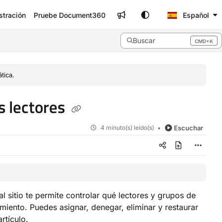
stración
Pruebe Document360
Español
Buscar
CMD+K
Press CMD+K to open search
tica.
s lectores
4 minuto(s) leído(s)
Escuchar
l sitio te permite controlar qué lectores y grupos de
iento. Puedes asignar, denegar, eliminar y restaurar
rtículo.