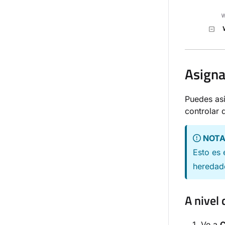
Asigna
Puedes asi
controlar 
NOT
Esto es
heredado
A nivel
Ve a
C