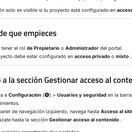
ón solo es visible si tu proyecto está configurado en
acces
de que empieces
tener el rol
de Propietario
o
Administrador
del portal.
oyecto debe estar configurado en
acceso privado
o
mixto
.
 a la sección Gestionar acceso al cont
ga a
Configuración
(
) >
Usuarios y seguridad
en la barra
imientos.
panel de navegación izquierdo, navega hasta
Acceso al siti
zate hasta la sección
Gestionar acceso al contenido
.