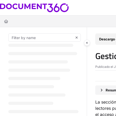
Documentation Index
Fetch the complete documentation index at:
https://docs.document360.c
Use this file to discover all available pages before exploring further.
Descargo 
Gesti
Publicado el 
Resum
La secció
lectores p
el acceso 