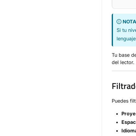
NOT
Si tu ni
lenguaje
Tu base de
del lector.
Filtra
Puedes fil
Proye
Espaci
Idiom