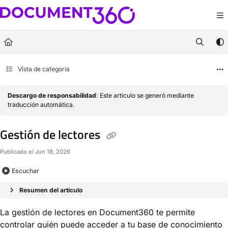
Documentation Index
Fetch the complete documentation index at:
https://docs.document360.com/llm
Use this file to discover all available pages before exploring further.
Vista de categoría
Descargo de responsabilidad
: Este artículo se generó mediante
traducción automática.
Gestión de lectores
Publicado el Jun 18, 2026
Escuchar
Resumen del artículo
La gestión de lectores en Document360 te permite
controlar quién puede acceder a tu base de conocimiento