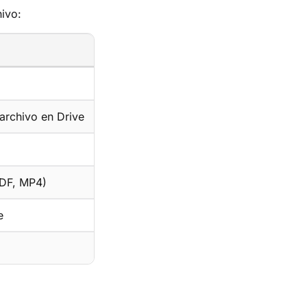
hivo:
archivo en Drive
PDF, MP4)
e