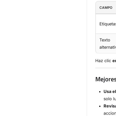
CAMPO
Etiqueta
Texto
alternat
Haz clic
e
Mejores
Usa el
solo l
Revis
accion