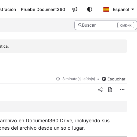
stración
Pruebe Document360
Español
Buscar
CMD+K
Press CMD+K to open search
tica.
3 minuto(s) leído(s)
Escuchar
 archivo en Document360 Drive, incluyendo sus
ones del archivo desde un solo lugar.