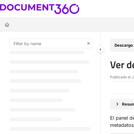
Documentation Index
Fetch the complete documentation index at:
https://docs.document360.c
Use this file to discover all available pages before exploring further.
Descargo 
Ver d
Publicado el 
Resum
El panel 
metadatos,