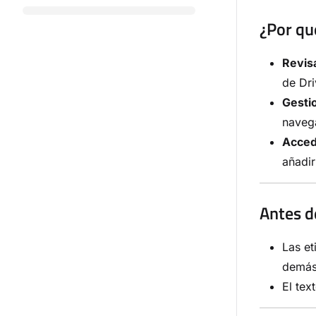
¿Por qué
Revis
de Dri
Gesti
navega
Accede
añadir
Antes d
Las et
demás 
El tex