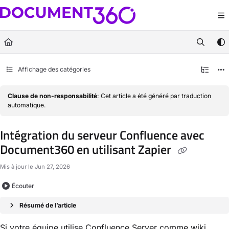
Documentation Index
Fetch the complete documentation index at:
https://docs.document360.com/llm
Use this file to discover all available pages before exploring further.
Affichage des catégories
Clause de non-responsabilité
: Cet article a été généré par traduction
automatique.
Intégration du serveur Confluence avec
Document360 en utilisant Zapier
Mis à jour le
Jun 27, 2026
Écouter
Résumé de l’article
Si votre équipe utilise Confluence Server comme wiki