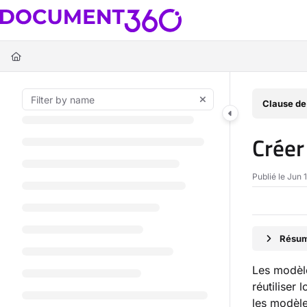
Documentation Index
Fetch the complete documentation index at:
https://docs.document360.c
Use this file to discover all available pages before exploring further.
Clause de
Créer
Publié le Jun 
Résumé
Les modèle
réutiliser
les modèle