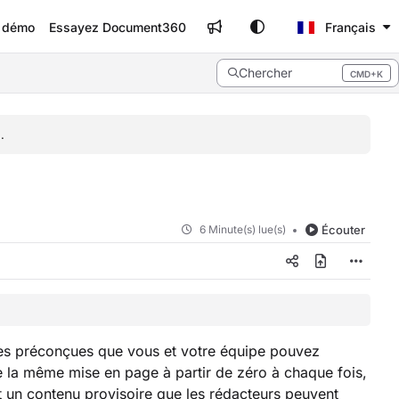
e démo
Essayez Document360
Français
Chercher
CMD+K
Press CMD+K to open search
.
6 Minute(s) lue(s)
Écouter
les préconçues que vous et votre équipe pouvez
ire la même mise en page à partir de zéro à chaque fois,
et un contenu provisoire que les rédacteurs peuvent