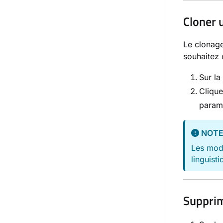
Cloner 
Le clonage
souhaitez 
Sur l
Clique
param
NOT
Les modè
linguist
Suppri