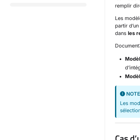
remplir di
Les modèle
partir d’u
dans
les 
Document3
Modèl
d’inté
Modèl
NOT
Les modè
sélectio
Cas d’u