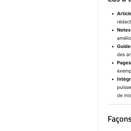
Artic
rédact
Notes
amélio
Guide
des ar
Pages
exemp
Intég
puisse
de mi
Façons