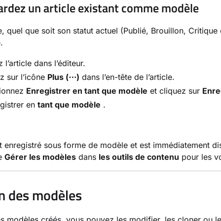
rdez un article existant comme modèle
le, quel que soit son statut actuel (Publié, Brouillon, Crit
.
 l’article dans l’éditeur.
z sur l’icône
Plus (⋯)
dans l’en-tête de l’article.
tionnez
Enregistrer en tant que modèle
et cliquez sur
Enre
gistrer en
tant que modèle
.
est enregistré sous forme de modèle et est immédiatement d
ge
Gérer les modèles
dans
les outils de contenu
pour les vo
n des modèles
es modèles créés, vous pouvez les modifier, les cloner ou 