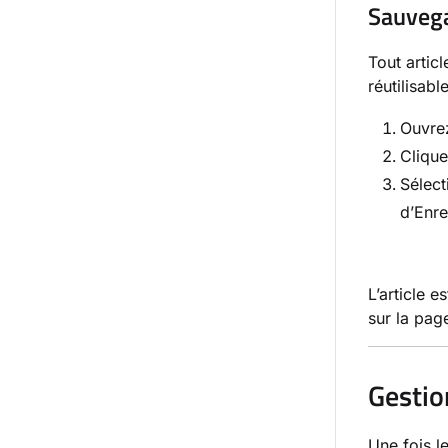
Sauvega
Tout artic
réutilisable
Ouvrez
Clique
Sélec
d’Enre
L’article 
sur la pa
Gestio
Une fois l