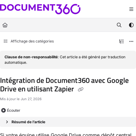
Documentation Index
Fetch the complete documentation index at:
https://docs.document360.com/llm
Use this file to discover all available pages before exploring further.
Affichage des catégories
Clause de non-responsabilité
: Cet article a été généré par traduction
automatique.
Intégration de Document360 avec Google
Drive en utilisant Zapier
Mis à jour le
Jun 27, 2026
Écouter
Résumé de l’article
Si votre équipe utilise Google Drive comme dépôt central