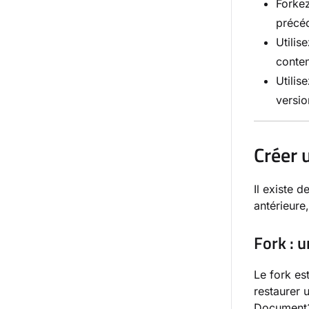
Forkez
précéd
Utilis
conten
Utilis
versio
Créer 
Il existe 
antérieure
Fork : 
Le fork e
restaurer 
Document36