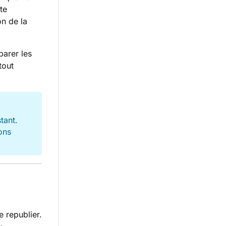
te
on de la
parer les
tout
tant.
ons
e republier.