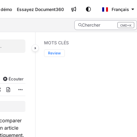
e démo
Essayez Document360
Français
Chercher
CMD+K
Press CMD+K to open search
MOTS CLÉS
.
Review
Écouter
 comparer
n article
atiquement.