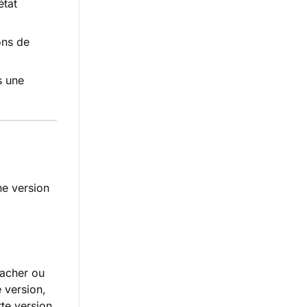
état
ons de
s une
ne version
tacher ou
 version,
te version,