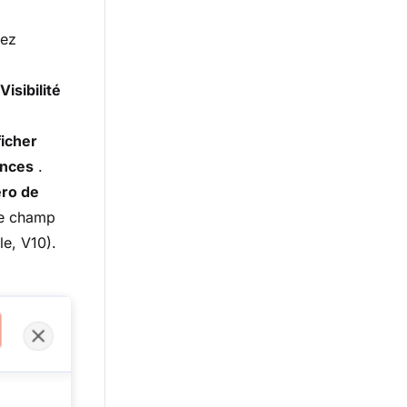
nez
Visibilité
ficher
ances
.
éro de
Le champ
e, V10).