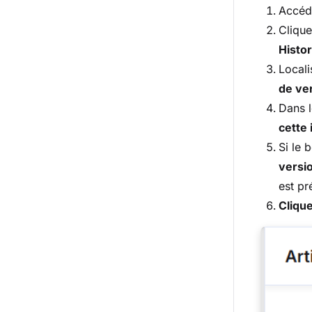
Accéde
Clique
Histor
Locali
de ve
Dans 
cette 
Si le 
versi
est pr
Clique