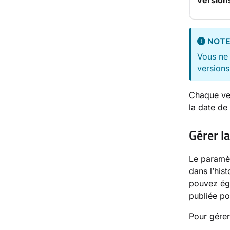
version
NOT
Vous ne 
versions
Chaque ver
la date de 
Gérer la
Le paramèt
dans l’his
pouvez éga
publiée pou
Pour gérer 