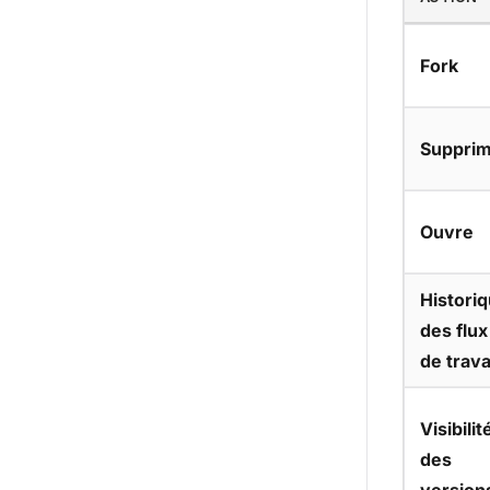
Fork
Suppri
Ouvre
Histori
des flux
de trava
Visibilit
des