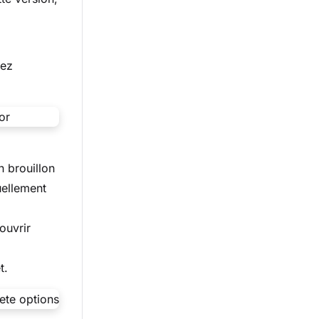
nez
n brouillon
uellement
ouvrir
t.