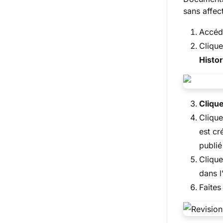
sans affect
Accéde
Clique
Histor
Clique
Cliqu
est cr
publié
Cliqu
dans l
Faites