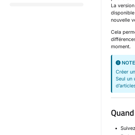
La version
disponible
nouvelle v
Cela perme
différence
moment.
NOT
Créer un
Seul un 
d’article
Quand 
Suivez