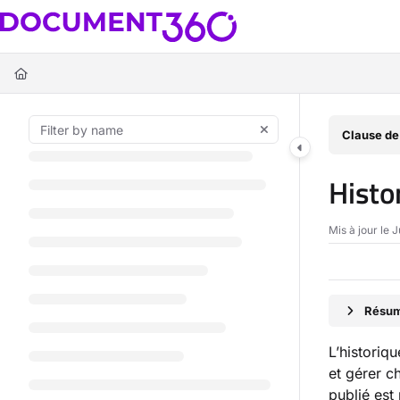
Documentation Index
Fetch the complete documentation index at:
https://docs.document360.c
Use this file to discover all available pages before exploring further.
Clause de
Histo
Mis à jour le
J
Résumé
L’historiq
et gérer ch
publié est