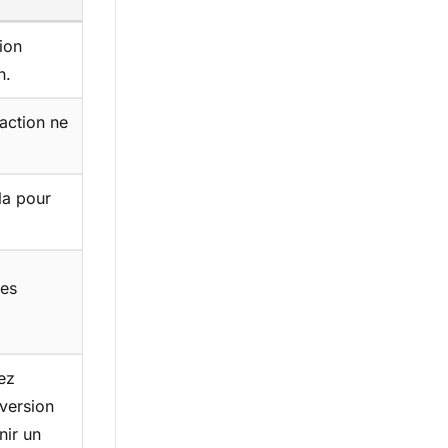
sion
n.
 action ne
ela pour
les
ez
 version
nir un