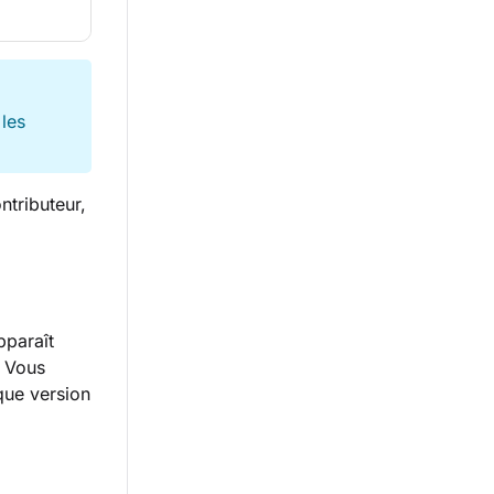
 les
ntributeur,
pparaît
. Vous
que version