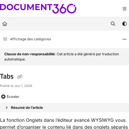
Documentation Index
Fetch the complete documentation index at:
https://docs.document360.com/llm
Use this file to discover all available pages before exploring further.
Affichage des catégories
Clause de non-responsabilité
: Cet article a été généré par traduction
automatique.
Tabs
Publié le Jun 1, 2026
Écouter
Résumé de l’article
La fonction Onglets dans l’éditeur avancé WYSIWYG vous
permet d’organiser le contenu lié dans des onglets séparés