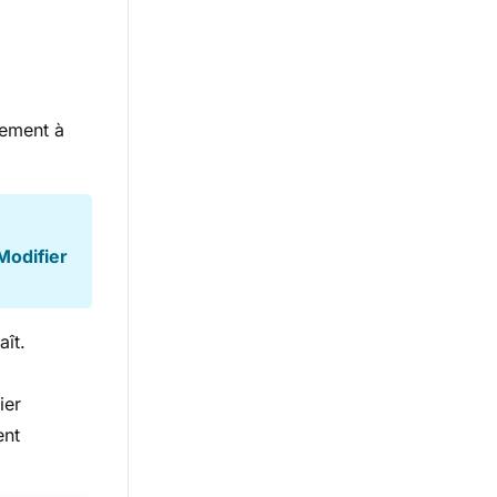
nement à
Modifier
ît.
ier
ent