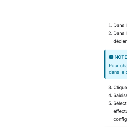
Dans 
Dans 
décle
NOT
Pour cha
dans le
Cliqu
Saisis
Sélect
effect
config