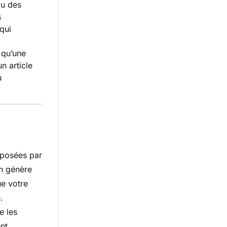
ou des
s
qui
 qu’une
n article
u
 posées par
on génère
e votre
.
e les
nt