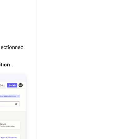
lectionnez
tion
.