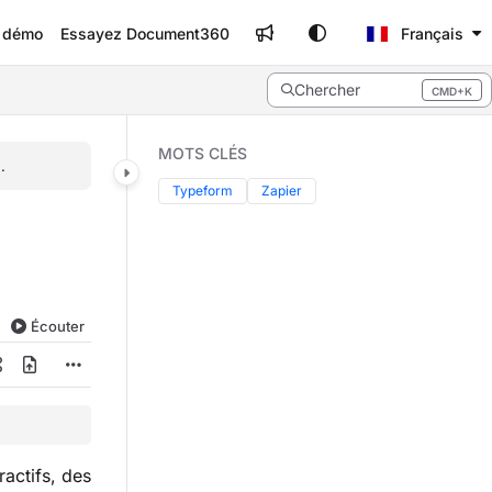
e démo
Essayez Document360
Français
Chercher
CMD+K
Press CMD+K to open search
MOTS CLÉS
.
Typeform
Zapier
Écouter
actifs, des