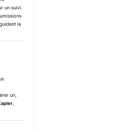
r un suivi.
oumissions
guident la
us
érer un,
Zapier
,