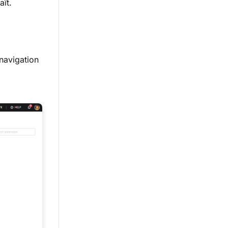
ît.
navigation