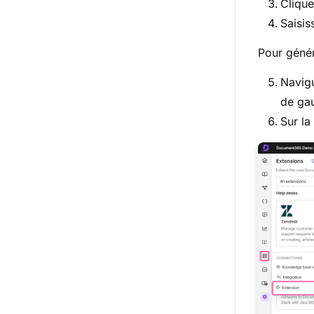
Cliqu
Saisis
Pour génér
Navig
de gau
Sur la