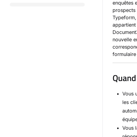
enquêtes e
prospects 
Typeform, 
appartient
Document36
nouvelle e
correspon
formulaire
Quand 
Vous u
les cl
automa
équipe
Vous l
répons