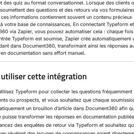
t des quiz au format conversationnel. Lorsque des clients 
soumettent des questions et des retours via vos formulaire
ces informations contiennent souvent un contenu précieux 
 à votre base de connaissances. En connectant Typeform et
0 via Zapier, vous pouvez automatiser cela : chaque fois
ntrée Typeform est soumise, Zapier crée automatiquement u
dant dans Document360, transformant ainsi les réponses a
 en documentation sans effort manuel.
utiliser cette intégration
tilisez Typeform pour collecter les questions fréquemment
ients ou prospects, et vous souhaitez que chaque soumissi
tiquement un brouillon d’article dans Document360 afin qu
 puisse transformer les réponses en documentation publiée
ancez des enquêtes de retour via Typeform et souhaitez qu
es révélant des lacunes de connaissances soient directeme