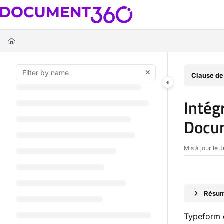
Documentation Index
Fetch the complete documentation index at:
https://docs.document360.c
Use this file to discover all available pages before exploring further.
Clause de
Intég
Docum
Mis à jour le
J
Résumé
Typeform e