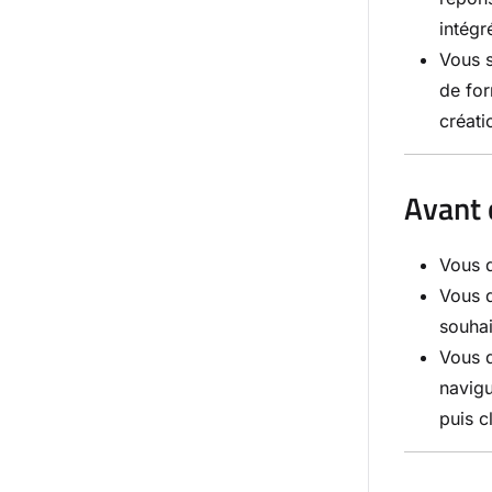
intégr
Vous s
de for
créat
Avant
Vous 
Vous 
souhai
Vous d
navig
puis c