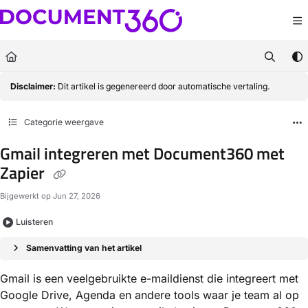
Documentation Index
Fetch the complete documentation index at:
https://docs.document360.com/llm
Use this file to discover all available pages before exploring further.
Disclaimer:
Dit artikel is gegenereerd door automatische vertaling.
Categorie weergave
Gmail integreren met Document360 met
Zapier
Bijgewerkt op
Jun 27, 2026
Luisteren
Samenvatting van het artikel
Gmail is een veelgebruikte e-maildienst die integreert met
Google Drive, Agenda en andere tools waar je team al op