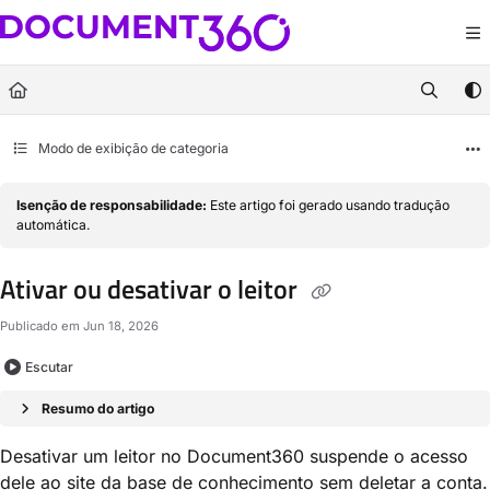
Documentation Index
Fetch the complete documentation index at:
https://docs.document360.com/llm
Use this file to discover all available pages before exploring further.
Modo de exibição de categoria
Isenção de responsabilidade:
Este artigo foi gerado usando tradução
automática.
Ativar ou desativar o leitor
Publicado em Jun 18, 2026
Escutar
Resumo do artigo
Desativar um leitor no Document360 suspende o acesso
dele ao site da base de conhecimento sem deletar a conta.