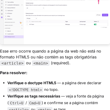
Esse erro ocorre quando a página da web não está no
formato HTML5 ou não contém as tags obrigatórias
ou
(required).
<article>
<main>
Para resolver:
Verifique o doctype HTML5
— a página deve declarar
no topo.
<!DOCTYPE html>
Verifique as tags necessárias
— veja a fonte da página
(
/
) e confirme se a página contém
Ctrl+U
Cmd+U
ou
as tags.
<article>
<main>