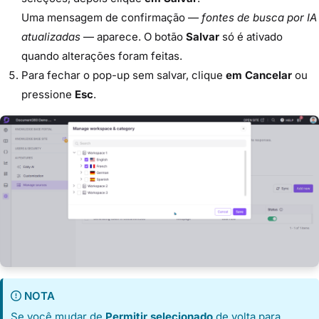
Uma mensagem de confirmação —
fontes de busca por IA
atualizadas
— aparece. O botão
Salvar
só é ativado
quando alterações foram feitas.
Para fechar o pop-up sem salvar, clique
em Cancelar
ou
pressione
Esc
.
NOTA
Se você mudar de
Permitir selecionado
de volta para