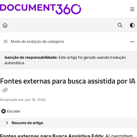
Documentation Index
Fetch the complete documentation index at:
https://docs.document360.com/llm
Use this file to discover all available pages before exploring further.
Modo de exibição de categoria
Isenção de responsabilidade:
Este artigo foi gerado usando tradução
automática.
Fontes externas para busca assistida por IA
Atualizado em
Jun 18, 2026
Escutar
Resumo do artigo
Fontes externas para Busca Assistiva Eddy
AI permitem