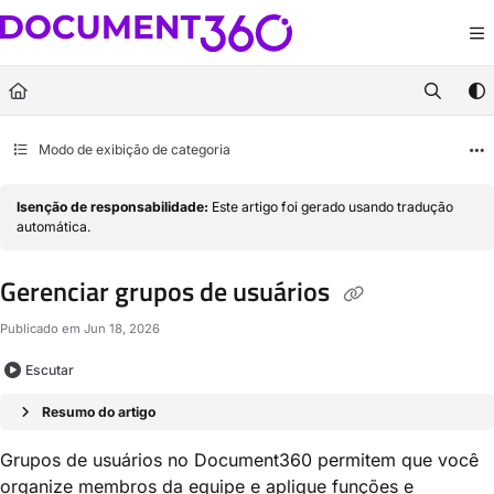
Documentation Index
Fetch the complete documentation index at:
https://docs.document360.com/llm
Use this file to discover all available pages before exploring further.
Modo de exibição de categoria
Isenção de responsabilidade:
Este artigo foi gerado usando tradução
automática.
Gerenciar grupos de usuários
Publicado em Jun 18, 2026
Escutar
Resumo do artigo
Grupos de usuários no Document360 permitem que você
organize membros da equipe e aplique funções e