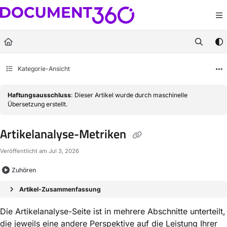
Documentation Index
Fetch the complete documentation index at:
https://docs.document360.com/llm
Use this file to discover all available pages before exploring further.
Kategorie-Ansicht
Haftungsausschluss
: Dieser Artikel wurde durch maschinelle
Übersetzung erstellt.
Artikelanalyse-Metriken
Veröffentlicht am Jul 3, 2026
Zuhören
Artikel-Zusammenfassung
Die Artikelanalyse-Seite ist in mehrere Abschnitte unterteilt,
die jeweils eine andere Perspektive auf die Leistung Ihrer