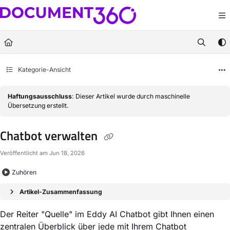
Documentation Index
Fetch the complete documentation index at:
https://docs.document360.com/llm
Use this file to discover all available pages before exploring further.
Kategorie-Ansicht
Haftungsausschluss
: Dieser Artikel wurde durch maschinelle
Übersetzung erstellt.
Chatbot verwalten
Veröffentlicht am Jun 18, 2026
Zuhören
Artikel-Zusammenfassung
Der Reiter "Quelle" im Eddy AI Chatbot gibt Ihnen einen
zentralen Überblick über jede mit Ihrem Chatbot