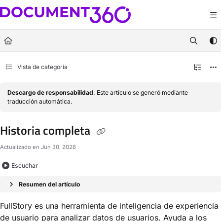
Documentation Index
Fetch the complete documentation index at:
https://docs.document360.com/llm
Use this file to discover all available pages before exploring further.
Vista de categoría
Descargo de responsabilidad
: Este artículo se generó mediante
traducción automática.
Historia completa
Actualizado en
Jun 30, 2026
Escuchar
Resumen del artículo
FullStory es una herramienta de inteligencia de experiencia
de usuario para analizar datos de usuarios. Ayuda a los