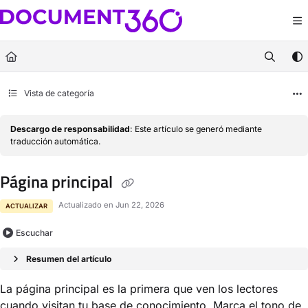
Documentation Index
Fetch the complete documentation index at:
https://docs.document360.com/llm
Use this file to discover all available pages before exploring further.
Vista de categoría
Descargo de responsabilidad
: Este artículo se generó mediante
traducción automática.
Página principal
Actualizado en
Jun 22, 2026
ACTUALIZAR
Escuchar
Resumen del artículo
La página principal es la primera que ven los lectores
cuando visitan tu base de conocimiento. Marca el tono de