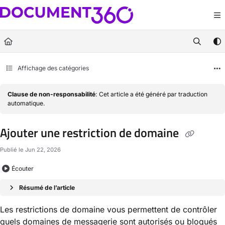
Documentation Index
Fetch the complete documentation index at:
https://docs.document360.com/llm
Use this file to discover all available pages before exploring further.
Affichage des catégories
Clause de non-responsabilité
: Cet article a été généré par traduction
automatique.
Ajouter une restriction de domaine
Publié le Jun 22, 2026
Écouter
Résumé de l’article
Les restrictions de domaine vous permettent de contrôler
quels domaines de messagerie sont autorisés ou bloqués