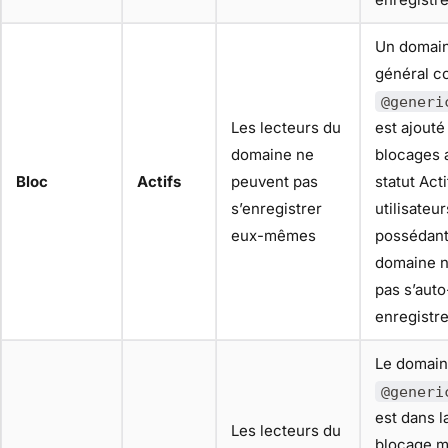
Un domain
général 
@generi
Les lecteurs du
est ajouté 
domaine ne
blocages 
Bloc
Actifs
peuvent pas
statut Acti
s’enregistrer
utilisateur
eux-mêmes
possédant
domaine n
pas s’auto
enregistre
Le domai
@generi
est dans la
Les lecteurs du
blocage m