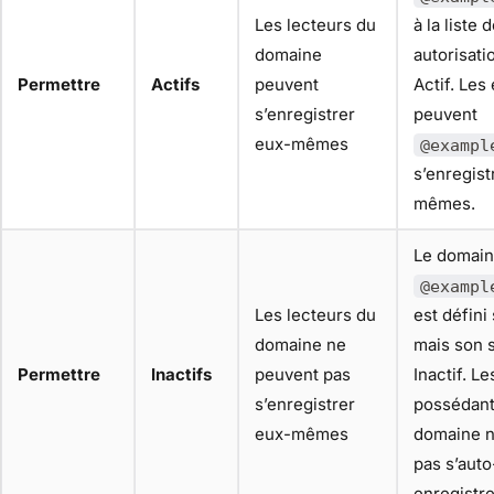
Les lecteurs du
à la liste 
domaine
autorisati
Permettre
Actifs
peuvent
Actif. Le
s’enregistrer
peuvent
eux-mêmes
@exampl
s’enregist
mêmes.
Le domai
@exampl
Les lecteurs du
est défini
domaine ne
mais son s
Permettre
Inactifs
peuvent pas
Inactif. L
s’enregistrer
possédant
eux-mêmes
domaine n
pas s’auto
enregistre