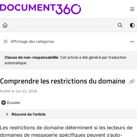
Documentation Index
Fetch the complete documentation index at:
https://docs.document360.com/llm
Use this file to discover all available pages before exploring further.
Affichage des catégories
Clause de non-responsabilité
: Cet article a été généré par traduction
automatique.
Comprendre les restrictions du domaine
Publié le Jun 22, 2026
Écouter
Résumé de l’article
Les restrictions de domaine déterminent si les lecteurs de
domaines de messagerie spécifiques peuvent s’auto-