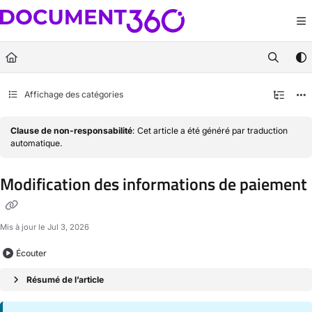
Documentation Index
Fetch the complete documentation index at:
https://docs.document360.com/llm
Use this file to discover all available pages before exploring further.
Affichage des catégories
Clause de non-responsabilité
: Cet article a été généré par traduction
automatique.
Modification des informations de paiement
Mis à jour le
Jul 3, 2026
Écouter
Résumé de l’article