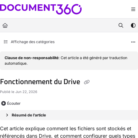
Documentation Index
Fetch the complete documentation index at:
https://docs.document360.com/llm
Use this file to discover all available pages before exploring further.
Affichage des catégories
Clause de non-responsabilité
: Cet article a été généré par traduction
automatique.
Fonctionnement du Drive
Publié le Jun 22, 2026
Écouter
Résumé de l’article
Cet article explique comment les fichiers sont stockés et
référencés dans Drive, et comment configurer quels types