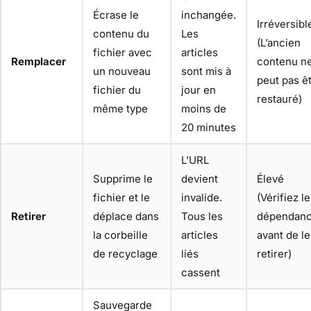
Écrase le
inchangée.
Irréversibl
contenu du
Les
(L’ancien
fichier avec
articles
Remplacer
contenu n
un nouveau
sont mis à
peut pas ê
fichier du
jour en
restauré)
même type
moins de
20 minutes
L’URL
Supprime le
devient
Élevé
fichier et le
invalide.
(Vérifiez l
Retirer
déplace dans
Tous les
dépendan
la corbeille
articles
avant de le
de recyclage
liés
retirer)
cassent
Sauvegarde