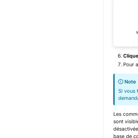
Cliqu
Pour a
Note
Si vous 
demandan
Les commen
sont visib
désactivée
base de c