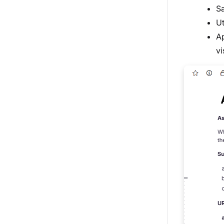
Sa
Ut
Ap
vi