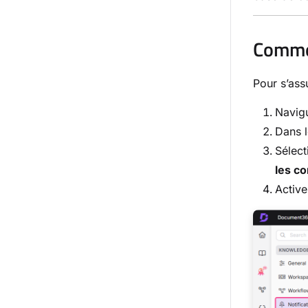
Commen
Pour s’ass
Navig
Dans l
Sélect
les c
Active