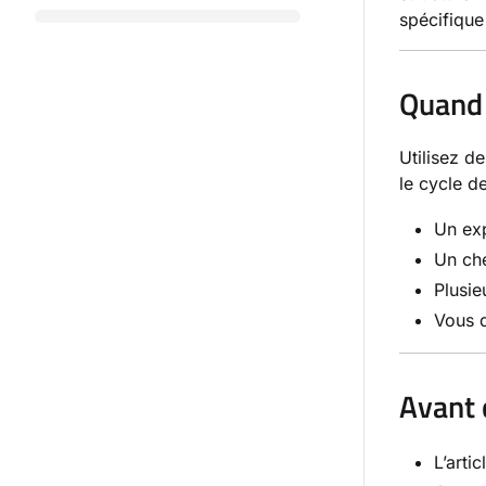
spécifique
Quand 
Utilisez d
le cycle d
Un exp
Un che
Plusie
Vous d
Avant
L’arti