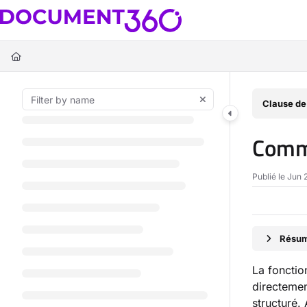
Documentation Index
Fetch the complete documentation index at:
https://docs.document360.c
Use this file to discover all available pages before exploring further.
Clause de
Comme
Publié le Jun 
Résumé
La foncti
directemen
structuré.