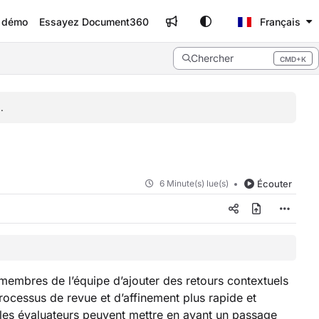
e démo
Essayez Document360
Français
Chercher
CMD+K
Press CMD+K to open search
.
6 Minute(s) lue(s)
Écouter
mbres de l’équipe d’ajouter des retours contextuels
processus de revue et d’affinement plus rapide et
 les évaluateurs peuvent mettre en avant un passage