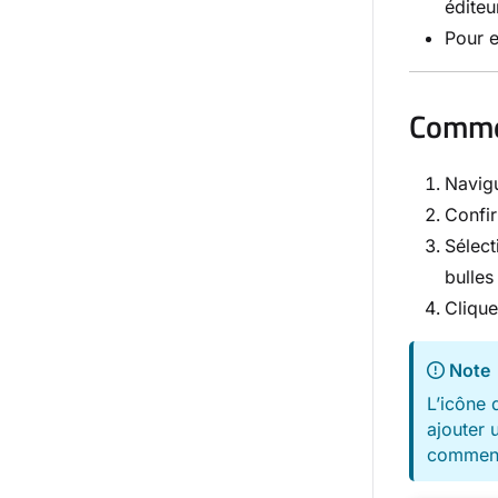
édite
Pour e
Commen
Navigu
Confir
Sélect
bulles
Cliqu
Note
L’icône 
ajouter 
commen