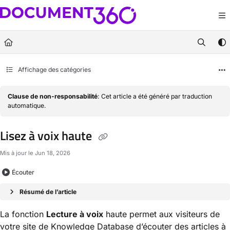
Documentation Index
Fetch the complete documentation index at:
https://docs.document360.com/llm
Use this file to discover all available pages before exploring further.
Affichage des catégories
Clause de non-responsabilité
: Cet article a été généré par traduction
automatique.
Lisez à voix haute
Mis à jour le
Jun 18, 2026
Écouter
Résumé de l’article
La fonction
Lecture à voix
haute permet aux visiteurs de
votre site de Knowledge Database d’écouter des articles à