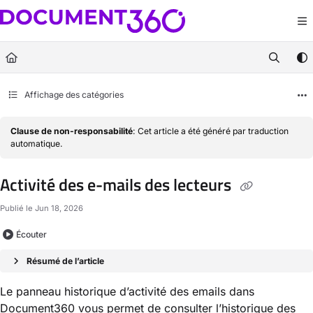
Documentation Index
Fetch the complete documentation index at:
https://docs.document360.com/llm
Use this file to discover all available pages before exploring further.
Affichage des catégories
Clause de non-responsabilité
: Cet article a été généré par traduction
automatique.
Activité des e-mails des lecteurs
Publié le Jun 18, 2026
Écouter
Résumé de l’article
Le panneau historique d’activité des emails dans
Document360 vous permet de consulter l’historique des