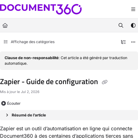
Documentation Index
Fetch the complete documentation index at:
https://docs.document360.com/llm
Use this file to discover all available pages before exploring further.
Affichage des catégories
Clause de non-responsabilité
: Cet article a été généré par traduction
automatique.
Zapier - Guide de configuration
Mis à jour le
Jul 2, 2026
Écouter
Résumé de l’article
Zapier est un outil d’automatisation en ligne qui connecte
Document360 à des centaines d’applications tierces sans