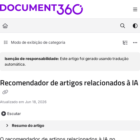
Documentation Index
Fetch the complete documentation index at:
https://docs.document360.com/llm
Use this file to discover all available pages before exploring further.
Modo de exibição de categoria
Isenção de responsabilidade:
Este artigo foi gerado usando tradução
automática.
Recomendador de artigos relacionados à IA
Atualizado em
Jun 18, 2026
Escutar
Resumo do artigo
O recomendador de artigos relacionados à IA no