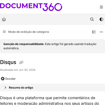
Documentation Index
Fetch the complete documentation index at:
https://docs.document360.com/llm
Use this file to discover all available pages before exploring further.
Modo de exibição de categoria
Isenção de responsabilidade:
Este artigo foi gerado usando tradução
automática.
Disqus
Atualizado em
Jun 30, 2026
Escutar
Resumo do artigo
Disqus é uma plataforma que permite comentários de
leitores e moderação administrativa nos seus artigos do