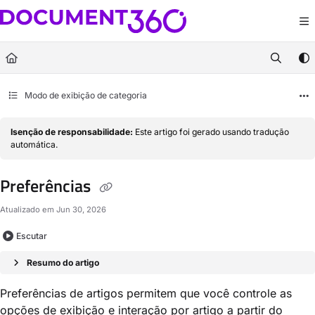
Documentation Index
Fetch the complete documentation index at:
https://docs.document360.com/llm
Use this file to discover all available pages before exploring further.
Modo de exibição de categoria
Isenção de responsabilidade:
Este artigo foi gerado usando tradução
automática.
Preferências
Atualizado em
Jun 30, 2026
Escutar
Resumo do artigo
Preferências de artigos permitem que você controle as
opções de exibição e interação por artigo a partir do