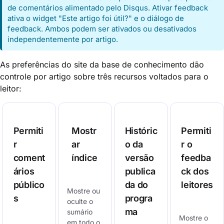
de comentários alimentado pelo Disqus. Ativar feedback
ativa o widget "Este artigo foi útil?" e o diálogo de
feedback. Ambos podem ser ativados ou desativados
independentemente por artigo.
As preferências do site da base de conhecimento dão
controle por artigo sobre três recursos voltados para o
leitor:
Permiti
Mostr
Históric
Permiti
r
ar
o da
r o
coment
índice
versão
feedba
ários
publica
ck dos
público
da do
leitores
Mostre ou
s
progra
oculte o
ma
sumário
Mostre o
em todo o