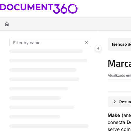
Documentation Index
Fetch the complete documentation index at:
https://docs.document360.c
Use this file to discover all available pages before exploring further.
Isenção d
Marca
Atualizado e
Resum
Make
(ant
conecta
D
serve como