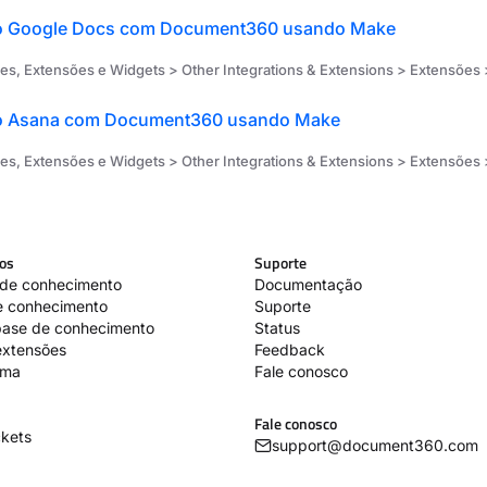
o Google Docs com Document360 usando Make
 Extensões e Widgets > Other Integrations & Extensions > Extensões > Make > Use cases for 
do Asana com Document360 usando Make
 Extensões e Widgets > Other Integrations & Extensions > Extensões > Make > Use cases for 
sos
Suporte
 de conhecimento
Documentação
e conhecimento
Suporte
base de conhecimento
Status
extensões
Feedback
rma
Fale conosco
Fale conosco
ckets
support@document360.com