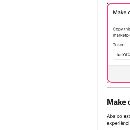
Make
c
Abaixo est
experiênc