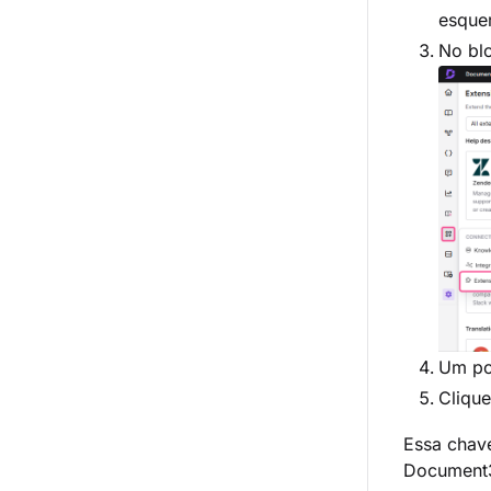
esque
No bl
Um p
Cliqu
Essa chav
Document3