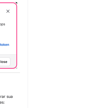
rar sua
es: