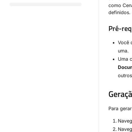
como Cenár
definidos.
Pré-req
Você 
uma.
Uma co
Docu
outros
Geraç
Para gera
Naveg
Naveg