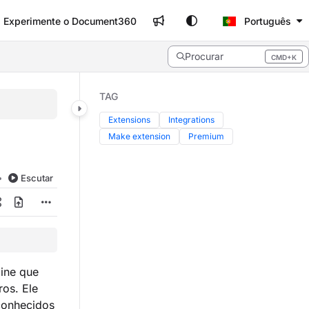
Experimente o Document360
Português
Procurar
CMD+K
Press CMD+K to open search
TAG
Extensions
Integrations
Make extension
Premium
Escutar
ine que
ros. Ele
conhecidos