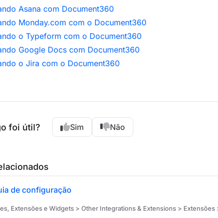
rando Asana com Document360
rando Monday.com com o Document360
rando o Typeform com o Document360
rando Google Docs com Document360
rando o Jira com o Document360
o foi útil?
Sim
Não
relacionados
uia de configuração
es, Extensões e Widgets > Other Integrations & Extensions > Extensões 