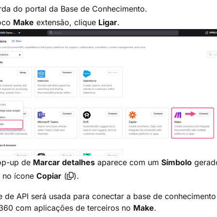
rda do portal da Base de Conhecimento.
oco
Make
extensão, clique
Ligar
.
op-up de
Marcar detalhes
aparece com um
Símbolo
gerad
e no ícone
Copiar
(
).
e de API será usada para conectar a base de conhecimento
60 com aplicações de terceiros no
Make
.