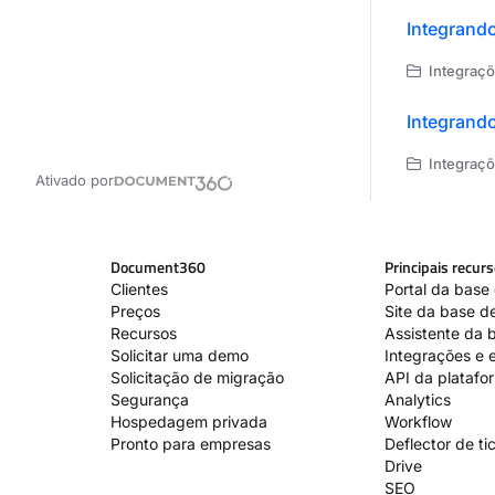
Integrand
Integrações,
Integran
Integrações,
Ativado por
Document360
Principais recur
Clientes
Portal da base
Preços
Site da base d
Recursos
Assistente da 
Solicitar uma demo
Integrações e 
Solicitação de migração
API da platafo
Segurança
Analytics
Hospedagem privada
Workflow
Pronto para empresas
Deflector de ti
Drive
SEO