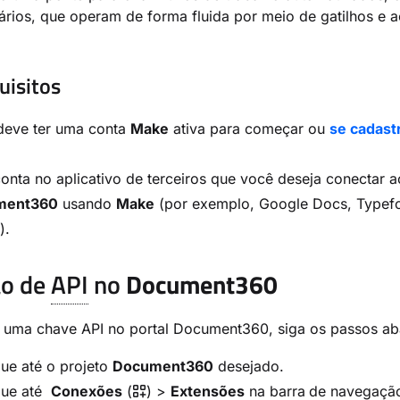
ios, que operam de forma fluida por meio de gatilhos e a
uisitos
deve ter uma conta
Make
ativa para começar ou
se cadast
nta no aplicativo de terceiros que você deseja conectar a
ment360
usando
Make
(por exemplo, Google Docs, Typef
).
ão de
API
no
Document360
r uma chave API no portal Document360, siga os passos ab
ue até o projeto
Document360
desejado.
ue até
Conexões
(
) >
Extensões
na barra
de navegaçã