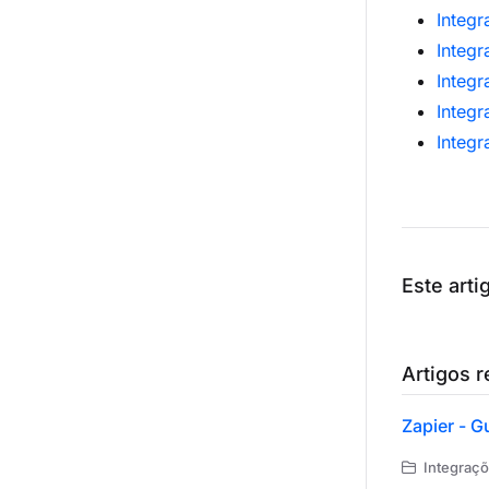
Integ
Integ
Integ
Integ
Integ
Este artig
Artigos 
Zapier - G
Integraçõ