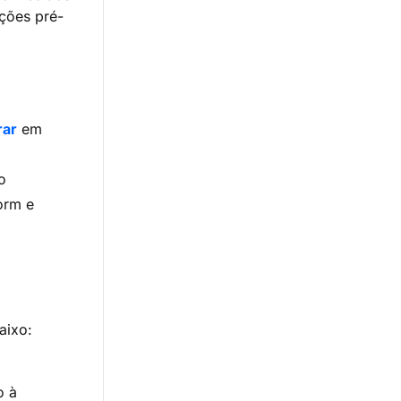
ções pré-
rar
em
o
orm e
aixo:
o à