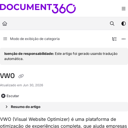
Documentation Index
Fetch the complete documentation index at:
https://docs.document360.com/llm
Use this file to discover all available pages before exploring further.
Modo de exibição de categoria
Isenção de responsabilidade:
Este artigo foi gerado usando tradução
automática.
VWO
Atualizado em
Jun 30, 2026
Escutar
Resumo do artigo
VWO (Visual Website Optimizer) é uma plataforma de
otimização de experiências completa, que ajuda empresas