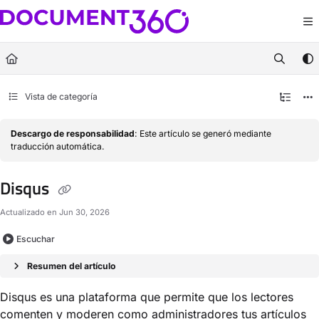
Documentation Index
Fetch the complete documentation index at:
https://docs.document360.com/llm
Use this file to discover all available pages before exploring further.
Vista de categoría
Descargo de responsabilidad
: Este artículo se generó mediante
traducción automática.
Disqus
Actualizado en
Jun 30, 2026
Escuchar
Resumen del artículo
Disqus es una plataforma que permite que los lectores
comenten y moderen como administradores tus artículos