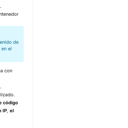
.
ontenedor
tenido de
 en el
da con
.
lizado.
e código
n IP
,
el