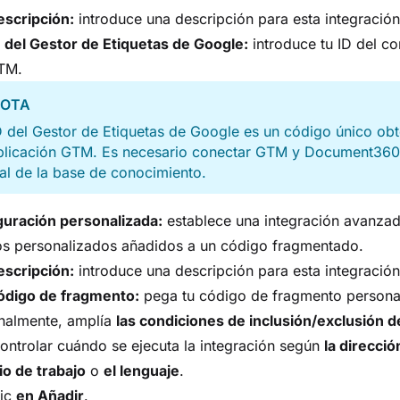
escripción:
introduce una descripción para esta integración
 del Gestor de Etiquetas de Google:
introduce tu ID del c
TM.
OTA
D del Gestor de Etiquetas de Google es un código único ob
aplicación GTM. Es necesario conectar GTM y Document360
al de la base de conocimiento.
guración personalizada:
establece una integración avanza
os personalizados añadidos a un código fragmentado.
escripción:
introduce una descripción para esta integración
ódigo de fragmento:
pega tu código de fragmento persona
nalmente, amplía
las condiciones de inclusión/exclusión d
ontrolar cuándo se ejecuta la integración según
la direcció
o de trabajo
o
el lenguaje
.
lic
en Añadir
.