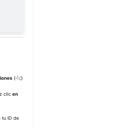
ciones
(
)
z clic
en
 tu ID de