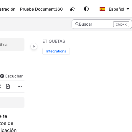
stración
Pruebe Document360
Español
Buscar
CMD+K
Press CMD+K to open search
ETIQUETAS
tica.
Integrations
Escuchar
 te
tos de
licación