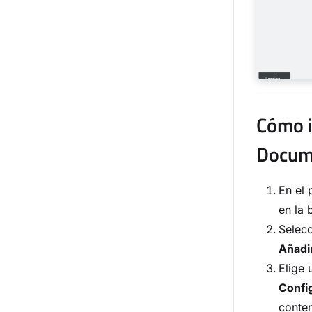
Cómo i
Docum
En el
en la 
Selec
Añadi
Elige 
Confi
conte