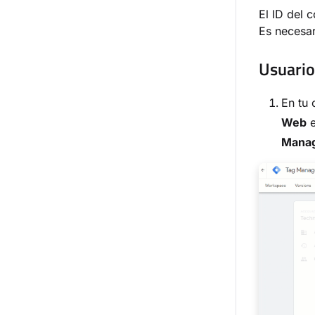
El ID del
Es necesa
Usuario
En tu 
Web
e
Mana