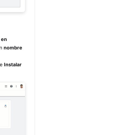
c
en
un
nombre
te
Instalar