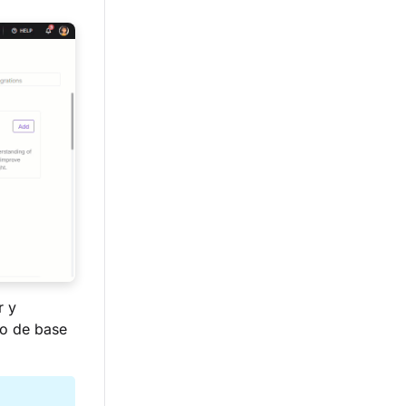
r y
io de base