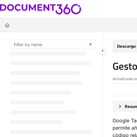
Documentation Index
Fetch the complete documentation index at:
https://docs.document360.c
Use this file to discover all available pages before exploring further.
Descargo 
Gesto
Actualizado 
Resum
Google Tag
permite añ
código rel