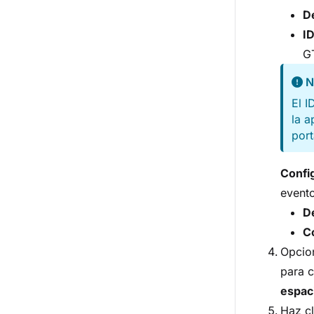
D
ID
G
N
El I
la 
port
Confi
event
D
C
Opcio
para c
espaci
Haz c