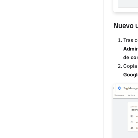
Nuevo u
Tras c
Admin
de co
Copia 
Googl