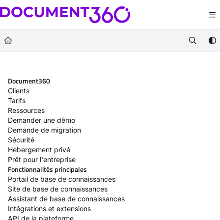
Documentation Index
Fetch the complete documentation index at:
https://docs.document360.com/llm
Use this file to discover all available pages before exploring further.
Document360
Clients
Tarifs
Ressources
Demander une démo
Demande de migration
Sécurité
Hébergement privé
Prêt pour l'entreprise
Fonctionnalités principales
Portail de base de connaissances
Site de base de connaissances
Assistant de base de connaissances
Intégrations et extensions
API de la plateforme