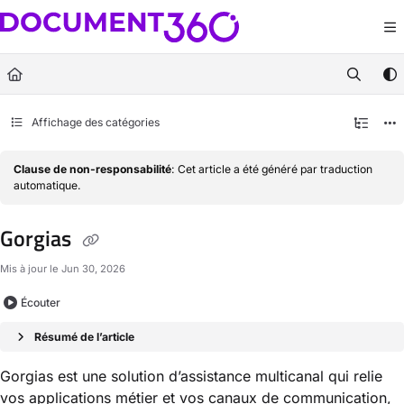
Documentation Index
Fetch the complete documentation index at:
https://docs.document360.com/llm
Use this file to discover all available pages before exploring further.
Affichage des catégories
Clause de non-responsabilité
: Cet article a été généré par traduction
automatique.
Gorgias
Mis à jour le
Jun 30, 2026
Écouter
Résumé de l’article
Gorgias est une solution d’assistance multicanal qui relie
vos applications métier et vos canaux de communication,