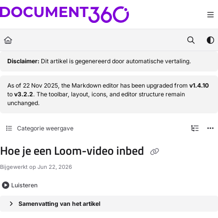
Documentation Index
Fetch the complete documentation index at:
https://docs.document360.com/llm
Use this file to discover all available pages before exploring further.
Disclaimer:
Dit artikel is gegenereerd door automatische vertaling.
As of 22 Nov 2025, the Markdown editor has been upgraded from
v1.4.10
to
v3.2.2
. The toolbar, layout, icons, and editor structure remain
unchanged.
Categorie weergave
Hoe je een Loom-video inbed
Bijgewerkt op
Jun 22, 2026
Luisteren
Samenvatting van het artikel