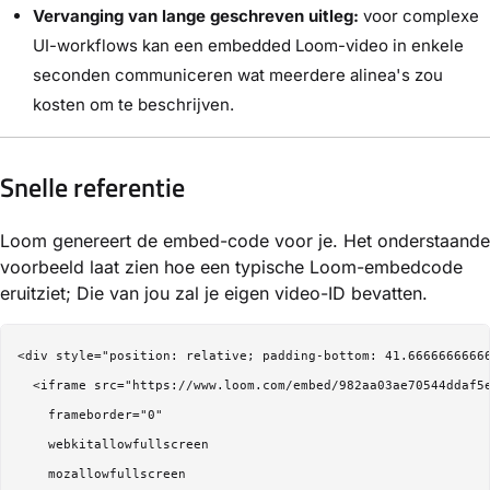
Vervanging van lange geschreven uitleg:
voor complexe
UI-workflows kan een embedded Loom-video in enkele
seconden communiceren wat meerdere alinea's zou
kosten om te beschrijven.
Snelle referentie
Loom genereert de embed-code voor je. Het onderstaande
voorbeeld laat zien hoe een typische Loom-embedcode
eruitziet; Die van jou zal je eigen video-ID bevatten.
<div style="position: relative; padding-bottom: 41.66666666666
  <iframe src="https://www.loom.com/embed/982aa03ae70544ddaf5e
    frameborder="0"

    webkitallowfullscreen

    mozallowfullscreen
