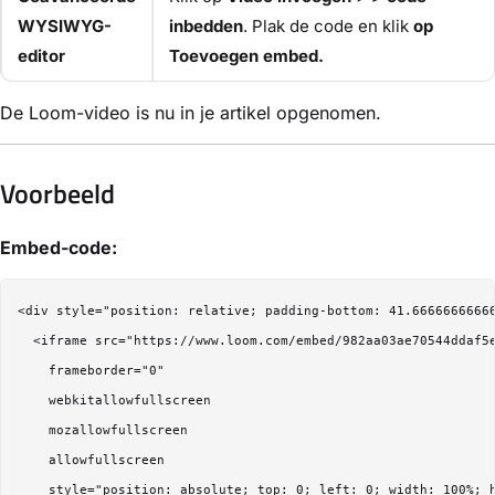
WYSIWYG-
inbedden
. Plak de code en klik
op
editor
Toevoegen embed.
De Loom-video is nu in je artikel opgenomen.
Voorbeeld
Embed-code:
<div style="position: relative; padding-bottom: 41.66666666666
  <iframe src="https://www.loom.com/embed/982aa03ae70544ddaf5e
    frameborder="0"

    webkitallowfullscreen

    mozallowfullscreen

    allowfullscreen

    style="position: absolute; top: 0; left: 0; width: 100%; h