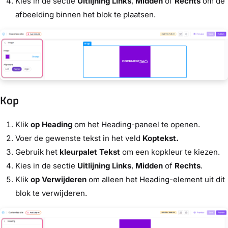
Kies in de sectie
Uitlijning
Links
,
Midden
of
Rechts
om de
afbeelding binnen het blok te plaatsen.
Kop
Klik
op Heading
om het Heading-paneel te openen.
Voer de gewenste tekst in het veld
Koptekst.
Gebruik het
kleurpalet Tekst
om een kopkleur te kiezen.
Kies in de sectie
Uitlijning
Links
,
Midden
of
Rechts
.
Klik
op Verwijderen
om alleen het Heading-element uit dit
blok te verwijderen.