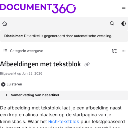
Documentation Index
Fetch the complete documentation index at:
https://docs.document360.com/llm
Use this file to discover all available pages before exploring further.
Disclaimer:
Dit artikel is gegenereerd door automatische vertaling.
Categorie weergave
Afbeeldingen met tekstblok
Bijgewerkt op
Jun 22, 2026
Luisteren
Samenvatting van het artikel
De afbeelding met tekstblok laat je een afbeelding naast
een kop en alinea plaatsen op de startpagina van je
kennisbasis. Waar het
Rich-tekstblok
puur tekstgebaseerd