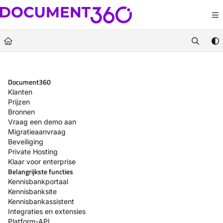
Documentation Index
Fetch the complete documentation index at:
https://docs.document360.com/llm
Use this file to discover all available pages before exploring further.
Document360
Klanten
Prijzen
Bronnen
Vraag een demo aan
Migratieaanvraag
Beveiliging
Private Hosting
Klaar voor enterprise
Belangrijkste functies
Kennisbankportaal
Kennisbanksite
Kennisbankassistent
Integraties en extensies
Platform-API