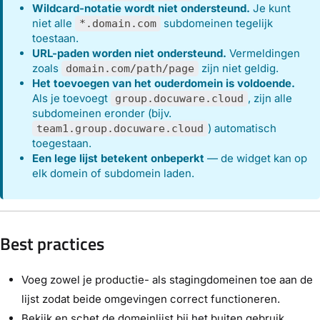
Wildcard-notatie wordt niet ondersteund.
Je kunt
niet alle
subdomeinen tegelijk
*.domain.com
toestaan.
URL-paden worden niet ondersteund.
Vermeldingen
zoals
zijn niet geldig.
domain.com/path/page
Het toevoegen van het ouderdomein is voldoende.
Als je toevoegt
, zijn alle
group.docuware.cloud
subdomeinen eronder (bijv.
) automatisch
team1.group.docuware.cloud
toegestaan.
Een lege lijst betekent onbeperkt
— de widget kan op
elk domein of subdomein laden.
Best practices
Voeg zowel je productie- als stagingdomeinen toe aan de
lijst zodat beide omgevingen correct functioneren.
Bekijk en schet de domeinlijst bij het buiten gebruik