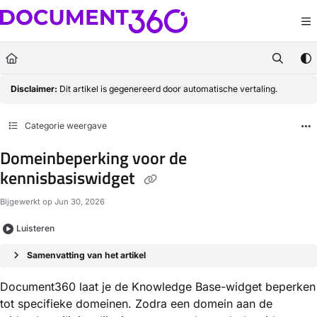
Documentation Index
Fetch the complete documentation index at:
https://docs.document360.com/llm
Use this file to discover all available pages before exploring further.
Disclaimer:
Dit artikel is gegenereerd door automatische vertaling.
Categorie weergave
Domeinbeperking voor de
kennisbasiswidget
Bijgewerkt op
Jun 30, 2026
Luisteren
Samenvatting van het artikel
Document360 laat je de Knowledge Base-widget beperken
tot specifieke domeinen. Zodra een domein aan de