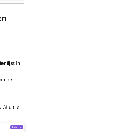
en
nlijst
in
van de
AI uit je