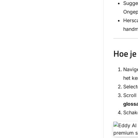
Sugge
Ongepu
Hersc
handm
Hoe je
Navig
het ke
Selec
Scrol
gloss
Schake