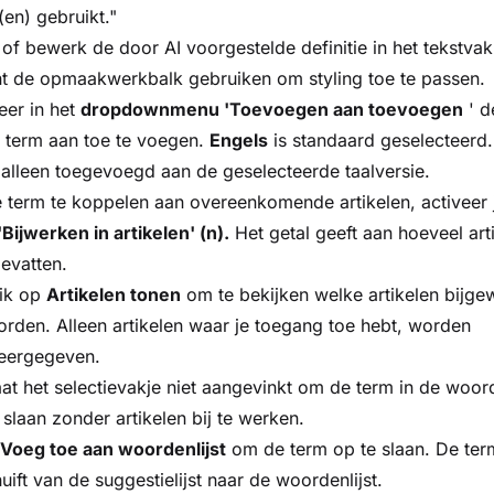
l(en) gebruikt."
 of bewerk de door AI voorgestelde definitie in het tekstva
t de opmaakwerkbalk gebruiken om styling toe te passen.
eer in het
dropdownmenu 'Toevoegen aan toevoegen
' d
 term aan toe te voegen.
Engels
is standaard geselecteerd
alleen toegevoegd aan de geselecteerde taalversie.
term te koppelen aan overeenkomende artikelen, activeer 
'Bijwerken in artikelen' (n).
Het getal geeft aan hoeveel art
evatten.
lik op
Artikelen tonen
om te bekijken welke artikelen bijgew
rden. Alleen artikelen waar je toegang toe hebt, worden
eergegeven.
at het selectievakje niet aangevinkt om de term in de woord
 slaan zonder artikelen bij te werken.
 Voeg toe aan woordenlijst
om de term op te slaan. De ter
uift van de suggestielijst naar de woordenlijst.