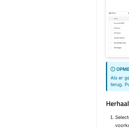
OPME
Als er g
terug. P
Herhaal
Select
voorko