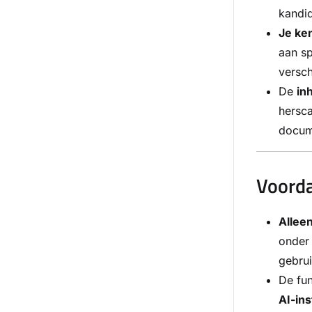
kandid
Je ke
aan sp
versch
De
in
hersca
docume
Voorda
Allee
onder 
gebrui
De fun
AI-ins