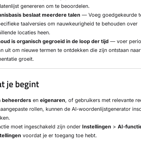
atenlijst genereren om te beoordelen.
nnisbasis beslaat meerdere talen
— Voeg goedgekeurde t
ecifieke taalversies om nauwkeurigheid te behouden over
illende locaties heen.
houd is organisch gegroeid in de loop der tijd
— voer perio
n uit om nieuwe termen te ontdekken die zijn ontstaan naar
ntatie groeit.
t je begint
n beheerders
en
eigenaren
, of gebruikers met relevante r
aangepaste rollen, kunnen de AI-woordenlijstgenerator ins
ken.
ctie moet ingeschakeld zijn onder
Instellingen
>
AI-functi
tellingen
voordat je er toegang toe hebt.