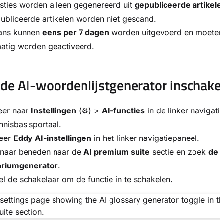
sties worden alleen gegenereerd uit
gepubliceerde artikel
bliceerde artikelen worden niet gescand.
ans kunnen
eens per 7 dagen
worden uitgevoerd en moete
atig worden geactiveerd.
 de AI-woordenlijstgenerator inschake
eer naar
Instellingen
(⚙) >
AI-functies
in de linker navigat
nnisbasisportaal.
teer
Eddy AI-instellingen
in het linker navigatiepaneel.
l naar beneden naar de
AI premium suite
sectie en zoek
de
ariumgenerator
.
l de schakelaar om de functie in te schakelen.