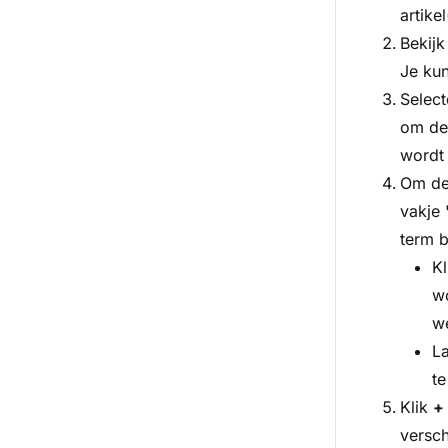
artike
Bekijk
Je kun
Select
om de
wordt 
Om de 
vakje
term b
K
wo
w
La
te
Klik
+
versch