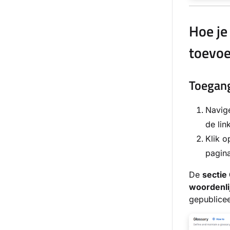
Hoe je
toevo
Toegang
Navig
de lin
Klik 
pagina
De
sectie
woordenli
gepublicee