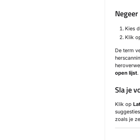
Negeer 
Kies d
Klik 
De term ve
herscannin
heroverwe
open lijst
.
Sla je 
Klik op
La
suggestie
zoals je z