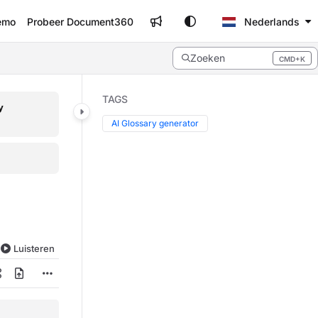
emo
Probeer Document360
Nederlands
Zoeken
CMD+K
Press CMD+K to open search
TAGS
y
AI Glossary generator
Luisteren