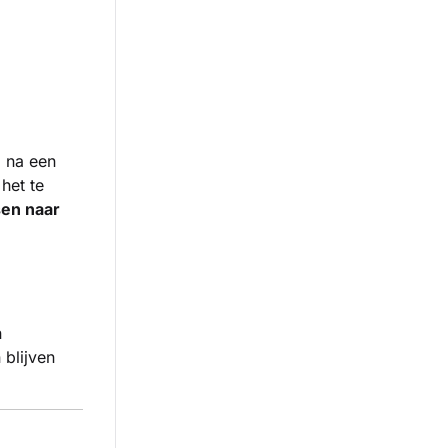
 na een
het te
sen naar
n
blijven