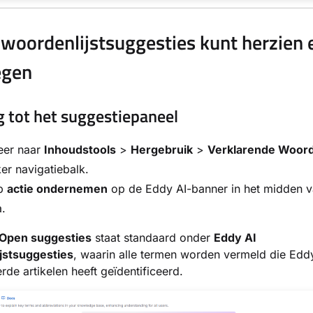
 woordenlijstsuggesties kunt herzien 
egen
 tot het suggestiepaneel
eer naar
Inhoudstools
>
Hergebruik
>
Verklarende Woorde
ker navigatiebalk.
op
actie ondernemen
op de Eddy AI-banner in het midden 
.
 Open suggesties
staat standaard onder
Eddy AI
jstsuggesties
, waarin alle termen worden vermeld die Eddy 
rde artikelen heeft geïdentificeerd.