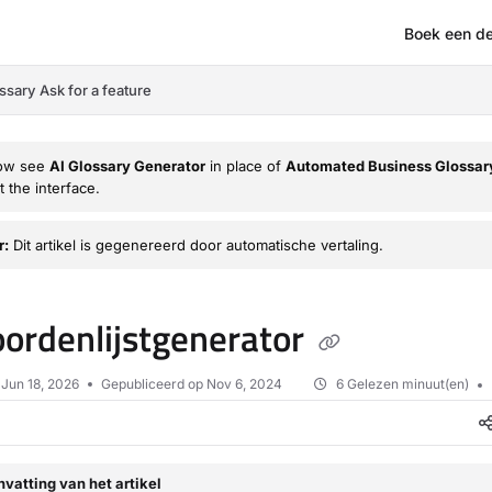
Boek een d
om/llms.txt
ssary
Ask for a feature
now see
AI Glossary Generator
in place of
Automated Business Glossar
 the interface.
r:
Dit artikel is gegenereerd door automatische vertaling.
ordenlijstgenerator
p
Jun 18, 2026
Gepubliceerd op Nov 6, 2024
6 Gelezen minuut(en)
vatting van het artikel