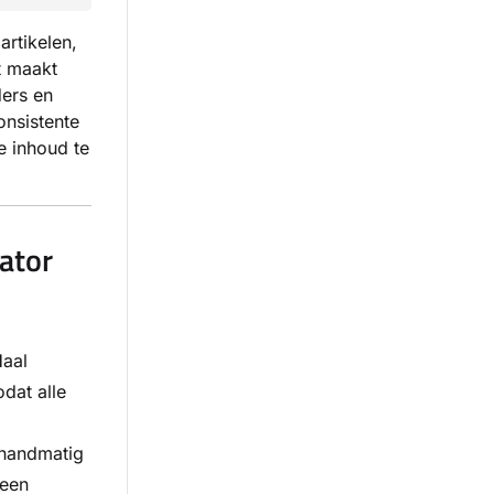
artikelen,
et maakt
ders en
onsistente
e inhoud te
ator
aal
dat alle
 handmatig
 een