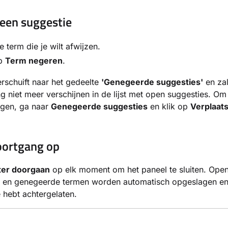
een suggestie
e term die je wilt afwijzen.
op
Term negeren
.
rschuift naar het gedeelte
'Genegeerde suggesties'
en zal
g niet meer verschijnen in de lijst met open suggesties. Om 
gen, ga naar
Genegeerde suggesties
en klik op
Verplaat
voortgang op
ter doorgaan
op elk moment om het paneel te sluiten. Ope
s en genegeerde termen worden automatisch opgeslagen en 
e hebt achtergelaten.