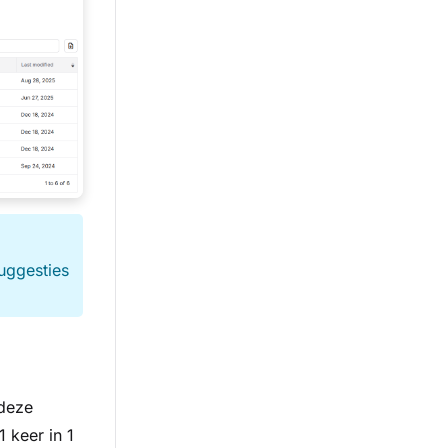
suggesties
 deze
 keer in 1