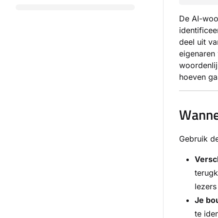
De AI-woor
identifice
deel uit v
eigenaren 
woordenlij
hoeven ga
Wannee
Gebruik de
Versc
terugk
lezers
Je bo
te ide