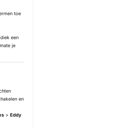
ermen toe
diek een
mate je
echten
chakelen en
es
>
Eddy