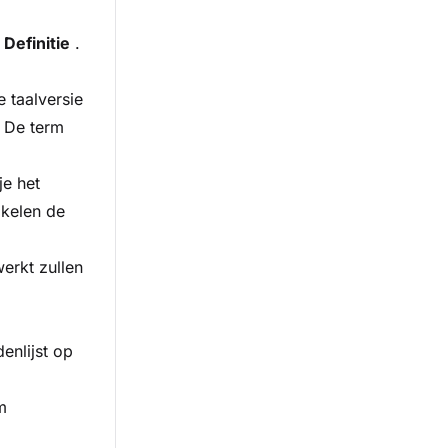
k
Definitie
.
e taalversie
. De term
je het
ikelen de
erkt zullen
enlijst op
m