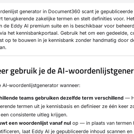
denlijst generator in Document360 scant je gepubliceerde 
ert terugkerende zakelijke termen en stelt definities voor. H
an de Eddy AI premium suite en is beschikbaar voor beheer
via het kennisbankportaal. Gebruik het om een gedeelde, c
st op te bouwen in je kennisbank zonder handmatig door d
an.
r gebruik je de AI-woordenlijstgener
 AI-woordenlijstgenerator wanneer:
hillende teams gebruiken dezelfde term verschillend
— H
erende termen uit je kennisbasis en definieer ze één keer zo
 een consistente uitleg krijgen.
uwt een woordenlijst vanaf nul
op — in plaats van termen
ntificeren, laat Eddy AI je gepubliceerde inhoud scannen en