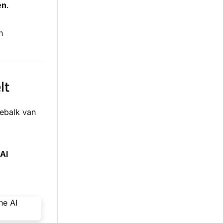
en
.
n
lt
iebalk van
 AI