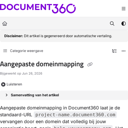
Documentation Index
Fetch the complete documentation index at:
https://docs.document360.com/llm
Use this file to discover all available pages before exploring further.
Disclaimer:
Dit artikel is gegenereerd door automatische vertaling.
Categorie weergave
Aangepaste domeinmapping
Bijgewerkt op
Jun 26, 2026
Luisteren
Samenvatting van het artikel
Aangepaste domeinmapping in Document360 laat je de
standaard-URL
project-name.document360.com
vervangen door een domein dat volledig bij jouw