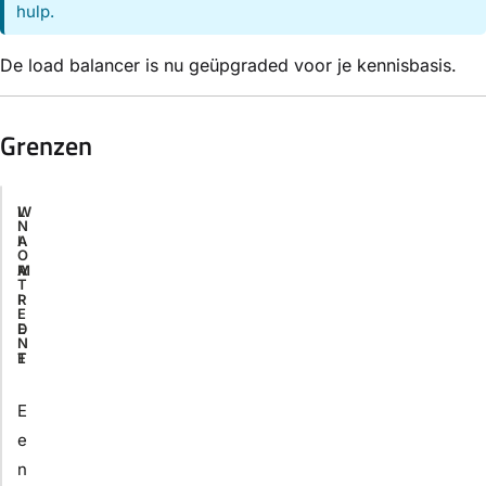
hulp.
De load balancer is nu geüpgraded voor je kennisbasis.
Grenzen
L
W
N
I
A
O
M
A
T
I
R
E
E
D
N
T
E
E
e
n