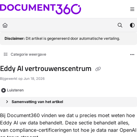
Documentation Index
Fetch the complete documentation index at:
https://docs.document360.com/llm
Use this file to discover all available pages before exploring further.
Disclaimer:
Dit artikel is gegenereerd door automatische vertaling.
Categorie weergave
Eddy AI vertrouwenscentrum
Bijgewerkt op
Jun 18, 2026
Luisteren
Samenvatting van het artikel
Bij Document360 vinden we dat u precies moet weten hoe
Eddy AI uw data behandelt. Deze sectie behandelt alles,
van compliance-certificeringen tot hoe je data naar OpenAI