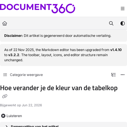
Documentation Index
Fetch the complete documentation index at:
https://docs.document360.com/llm
Use this file to discover all available pages before exploring further.
Disclaimer:
Dit artikel is gegenereerd door automatische vertaling.
As of 22 Nov 2025, the Markdown editor has been upgraded from
v1.4.10
to
v3.2.2
. The toolbar, layout, icons, and editor structure remain
unchanged.
Categorie weergave
Hoe verander je de kleur van de tabelkop
Bijgewerkt op
Jun 22, 2026
Luisteren
Samenvatting van het artikel