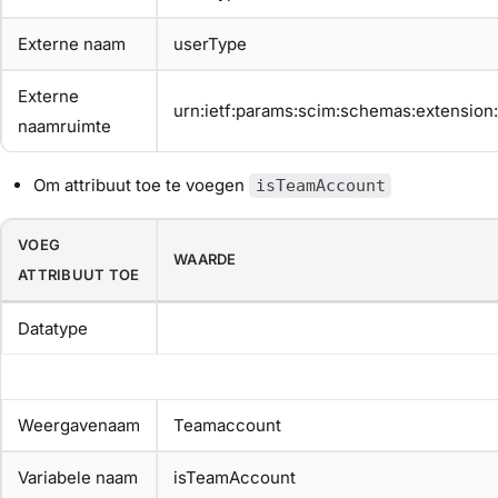
Externe naam
userType
Externe
urn:ietf:params:scim:schemas:extensio
naamruimte
Om attribuut toe te voegen
isTeamAccount
VOEG
WAARDE
ATTRIBUUT TOE
Datatype
Weergavenaam
Teamaccount
Variabele naam
isTeamAccount