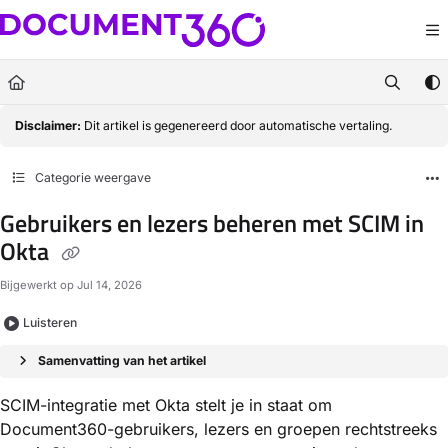
Documentation Index
Fetch the complete documentation index at:
https://docs.document360.com/llm
Use this file to discover all available pages before exploring further.
Disclaimer:
Dit artikel is gegenereerd door automatische vertaling.
Categorie weergave
Gebruikers en lezers beheren met SCIM in
Okta
Bijgewerkt op
Jul 14, 2026
Luisteren
Samenvatting van het artikel
SCIM-integratie met Okta stelt je in staat om
Document360-gebruikers, lezers en groepen rechtstreeks