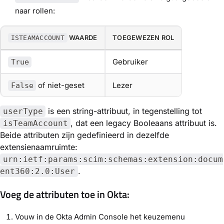
naar rollen:
WAARDE
TOEGEWEZEN ROL
ISTEAMACCOUNT
Gebruiker
True
of niet-geset
Lezer
False
is een string-attribuut, in tegenstelling tot
userType
, dat een legacy Booleaans attribuut is.
isTeamAccount
Beide attributen zijn gedefinieerd in dezelfde
extensienaamruimte:
urn:ietf:params:scim:schemas:extension:docum
.
ent360:2.0:User
Voeg de attributen toe in Okta:
Vouw in de Okta Admin Console het keuzemenu