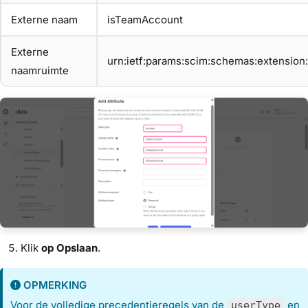
Externe naam
isTeamAccount
Externe
urn:ietf:params:scim:schemas:extensio
naamruimte
Klik
op Opslaan
.
OPMERKING
Voor de volledige precedentieregels van de
en
userType