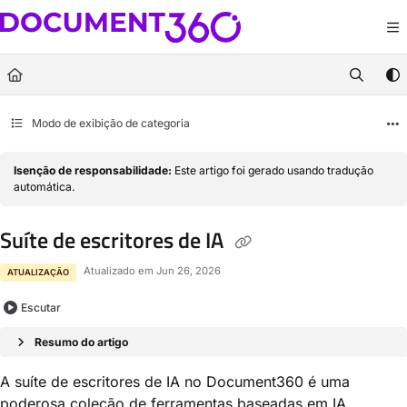
Documentation Index
Fetch the complete documentation index at:
https://docs.document360.com/llm
Use this file to discover all available pages before exploring further.
Modo de exibição de categoria
Isenção de responsabilidade:
Este artigo foi gerado usando tradução
automática.
Suíte de escritores de IA
Atualizado em
Jun 26, 2026
ATUALIZAÇÃO
Escutar
Resumo do artigo
A suíte de escritores de IA no Document360 é uma
poderosa coleção de ferramentas baseadas em IA,