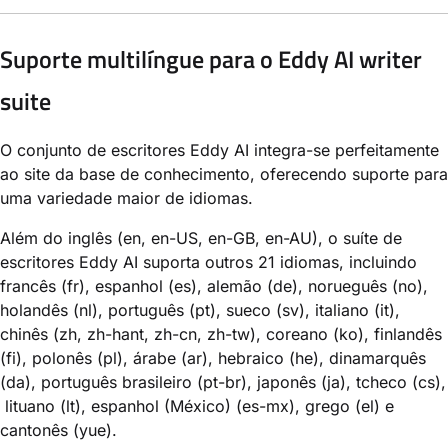
Suporte multilíngue para o Eddy AI writer
suite
O conjunto de escritores Eddy AI integra-se perfeitamente
ao site da base de conhecimento, oferecendo suporte para
uma variedade maior de idiomas.
Além do inglês (en, en-US, en-GB, en-AU), o suíte de
escritores Eddy AI suporta outros 21 idiomas, incluindo
francês (fr), espanhol (es), alemão (de), norueguês (no),
holandês (nl), português (pt), sueco (sv), italiano (it),
chinês (zh, zh-hant, zh-cn, zh-tw), coreano (ko), finlandês
(fi), polonês (pl), árabe (ar), hebraico (he), dinamarquês
(da), português brasileiro (pt-br), japonês (ja), tcheco (cs),
lituano (lt), espanhol (México) (es-mx), grego (el) e
cantonês (yue).