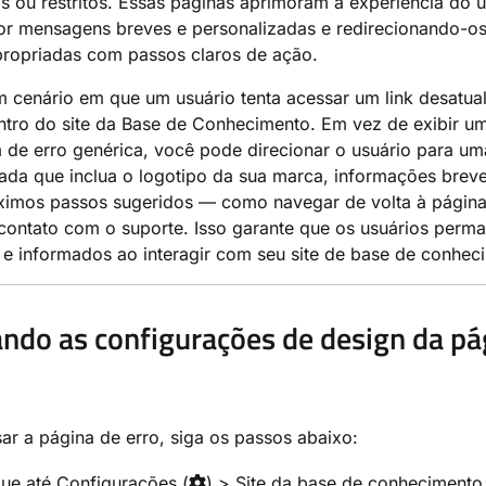
s ou restritos. Essas páginas aprimoram a experiência do 
or mensagens breves e personalizadas e redirecionando-os
propriadas com passos claros de ação.
 cenário em que um usuário tenta acessar um link desatua
entro do site da Base de Conhecimento. Em vez de exibir u
de erro genérica, você pode direcionar o usuário para um
ada que inclua o logotipo da sua marca, informações brev
ximos passos sugeridos — como navegar de volta à página 
 contato com o suporte. Isso garante que os usuários per
e informados ao interagir com seu site de base de conhec
ndo as configurações de design da pá
ar a página de erro, siga os passos abaixo:
ue até
Configurações
(
) >
Site da base de conhecimento