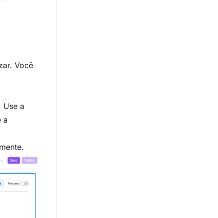
zar. Você
. Use a
e a
amente.