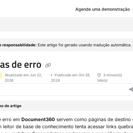
Agende uma demonstração
om/llms.txt
e responsabilidade:
Este artigo foi gerado usando tradução automática.
as de erro
Atualizado em
Jun 22,
Publicado em Oct 28,
3 minuto(s)
2026
2024
lido(s)
o do artigo
e erro em
Document360
servem como páginas de destino 
leitor de base de conhecimento tenta acessar links quebr