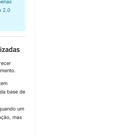
penas
o 2.0
rizadas
ecer
imento.
tem
 da base de
 quando um
cação, mas