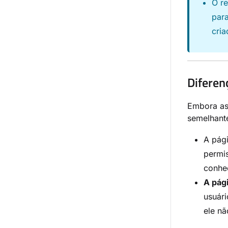
O r
par
cri
Diferen
Embora as
semelhante
A pág
permi
conhe
A pág
usuári
ele nã