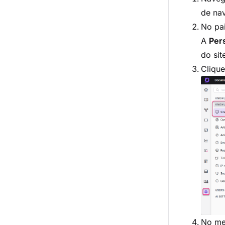
de na
No pa
A
Pers
do sit
Cliqu
No me