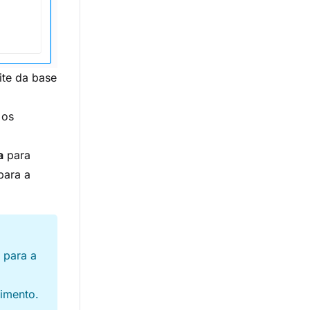
te da base
 os
a
para
para a
 para a
imento.