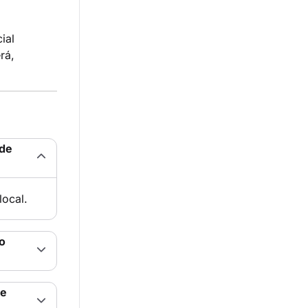
ial
rá,
 de
ocal.
o
de