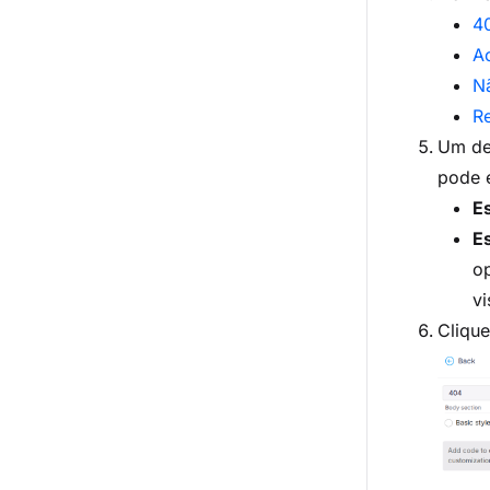
4
A
N
Re
Um des
pode e
Es
Es
o
vi
Clique