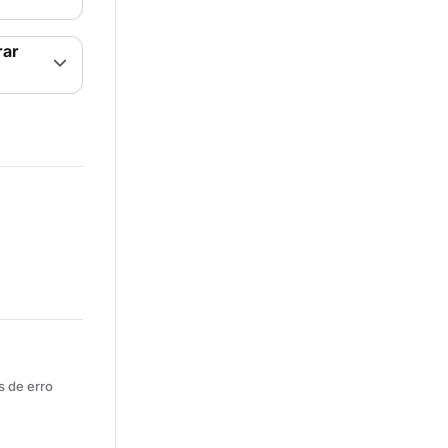
rar
s de erro