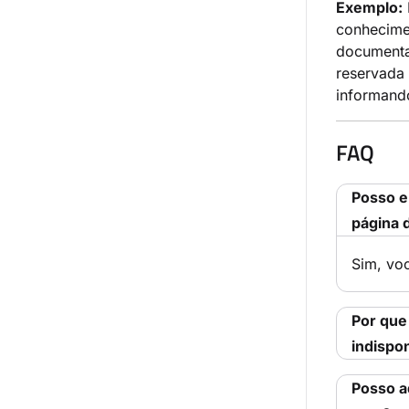
Exemplo:
conhecimen
documenta
reservada 
informand
FAQ
Posso e
página 
Sim, vo
Por que
indispo
Posso a