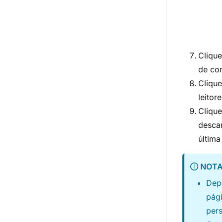
Clique
de co
Clique
leitore
Clique
descar
última
NOT
Depo
pági
pers