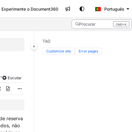
Experimente o Document360
Português
Procurar
CMD+K
Press CMD+K to open search
TAG
Customize site
Error pages
Escutar
de reserva
ados, não