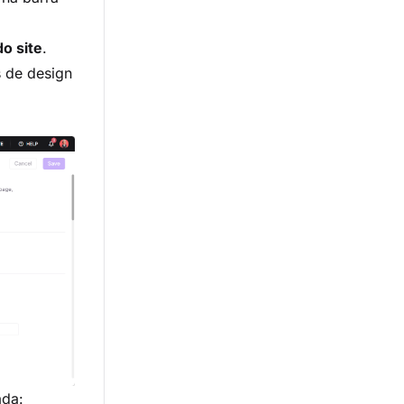
o site
.
 de design
ada: