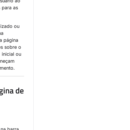
usuário ao
 para as
lizado ou
ma
a página
es sobre o
inicial ou
maneçam
imento.
gina de
na barra