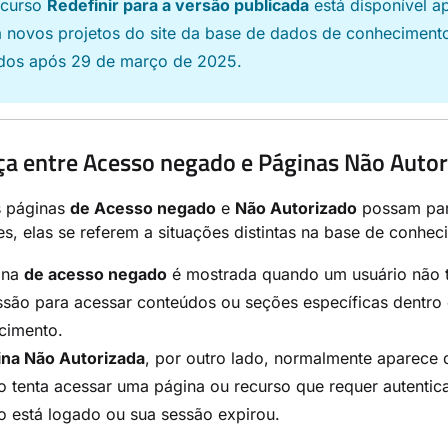
ecurso
Redefinir para a versão publicada
está disponível a
a novos projetos do site da base de dados de conheciment
ados após 29 de março de 2025.
ça entre Acesso negado e Páginas Não Auto
 páginas
de Acesso negado
e
Não Autorizado
possam par
s, elas se referem a situações distintas na base de conhec
ina
de acesso negado
é mostrada quando um usuário não 
ssão para acessar conteúdos ou seções específicas dentro
cimento.
ina Não Autorizada
, por outro lado, normalmente aparece
o tenta acessar uma página ou recurso que requer autenti
o está logado ou sua sessão expirou.