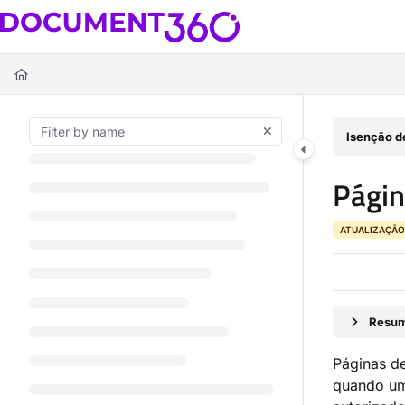
Documentation Index
Fetch the complete documentation index at:
https://docs.document360.c
Use this file to discover all available pages before exploring further.
Isenção d
Págin
ATUALIZAÇÃO
Resum
Páginas d
quando um 