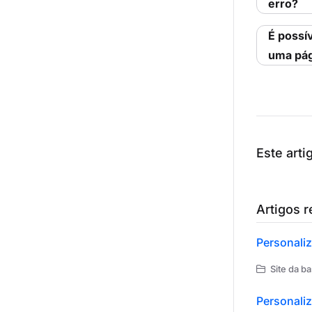
erro?
É possív
uma pág
Este artig
Artigos 
Personali
Site da b
Personali