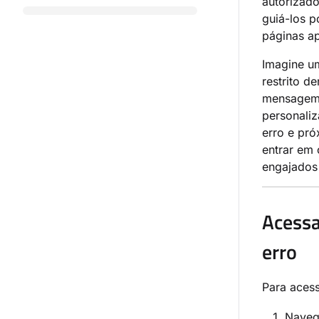
autorizado
guiá-los p
páginas a
Imagine um
restrito d
mensagem 
personaliz
erro e pró
entrar em
engajados 
Acessa
erro
Para acess
Naveg