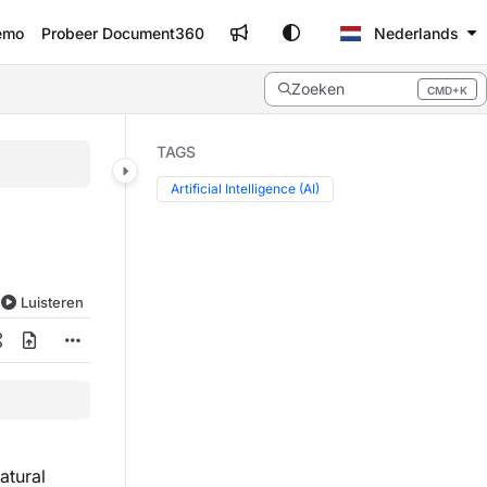
emo
Probeer Document360
Nederlands
Zoeken
CMD+K
Press CMD+K to open search
TAGS
Artificial Intelligence (AI)
Luisteren
atural