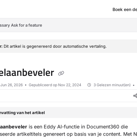
Boek een d
om/llms.txt
ssary
Ask for a feature
r:
Dit artikel is gegenereerd door automatische vertaling.
telaanbeveler
p
Jun 26, 2026
Gepubliceerd op Nov 22, 2024
3 Gelezen minuut(en)
vatting van het artikel
elaanbeveler
is een Eddy AI-functie in Document360 die
seerde artikeltitels genereert op basis van je content. Met N