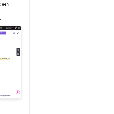
t een
.