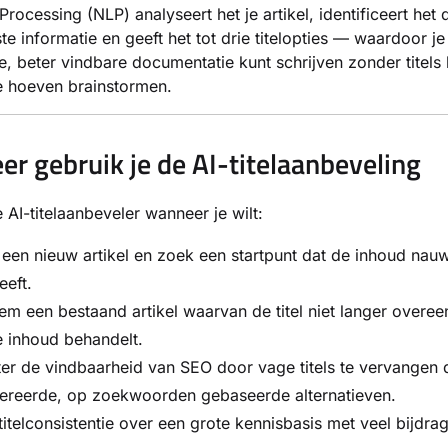
rocessing (NLP) analyseert het je artikel, identificeert het 
ste informatie en geeft het tot drie titelopties — waardoor je
re, beter vindbare documentatie kunt schrijven zonder titels
e hoeven brainstormen.
r gebruik je de AI-titelaanbeveling
 AI-titelaanbeveler wanneer je wilt:
en nieuw artikel en zoek een startpunt dat de inhoud nau
eft.
m een bestaand artikel waarvan de titel niet langer overe
 inhoud behandelt.
er de vindbaarheid van SEO door vage titels te vervangen
ereerde, op zoekwoorden gebaseerde alternatieven.
itelconsistentie over een grote kennisbasis met veel bijdrag