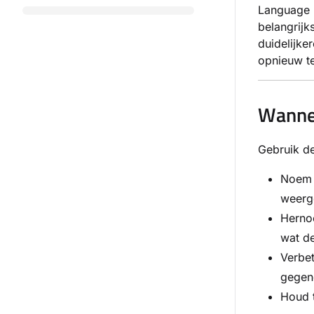
Language P
belangrijk
duidelijke
opnieuw t
Wannee
Gebruik de
Noem e
weerge
Hernoe
wat de
Verbet
gegen
Houd t