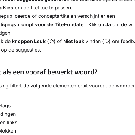
p Kies
om de titel toe te passen.
epubliceerde of conceptartikelen verschijnt er een
tigingsprompt voor de Titel-update
. Klik
op Ja
om de wijz
igen.
ik de
knoppen Leuk
(
) of
Niet leuk
vinden (
) om feedb
 op de suggesties.
t als een vooraf bewerkt woord?
ing filtert de volgende elementen eruit voordat de woord
tags
ldingen
en links
lokken