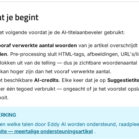
t je begint
et volgende voordat je de AI-titelaanbeveler gebruikt:
ooraf verwerkte aantal woorden
van je artikel overschrijdt
den
. Pre-processing sluit HTML-tags, afbeeldingen, URL's/l
okken uit van de telling — dus je zichtbare woordenaantal 
 kan hoger zijn dan het vooraf verwerkte aantal.
bt beschikbare
AI-credits
. Elke keer dat je op
Suggestietite
er één tegoed verbruikt — ongeacht of je het voorstel opsl
oit.
RKING
ien welke talen door Eddy AI worden ondersteund, raadple
uite — meertalige ondersteuningsartikel
.