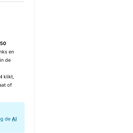
50
inks en
in de
l
klikt,
aat of
eg de
AI