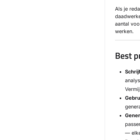
Als je red
daadwerkel
aantal vo
werken.
Best p
Schrij
analys
Vermij
Gebru
genera
Genere
passen
— elke