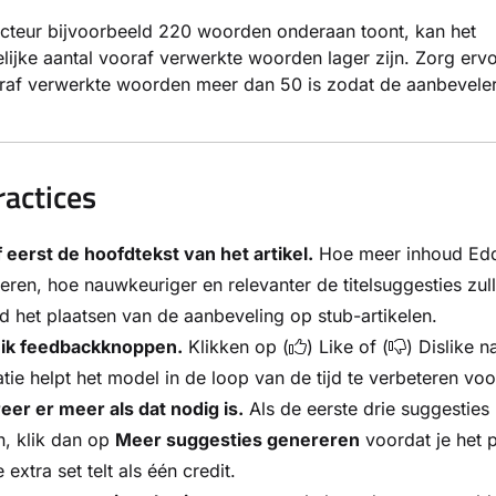
acteur bijvoorbeeld 220 woorden onderaan toont, kan het
ijke aantal vooraf verwerkte woorden lager zijn. Zorg ervo
oraf verwerkte woorden meer dan 50 is zodat de aanbevele
ractices
f eerst de hoofdtekst van het artikel.
Hoe meer inhoud Ed
eren, hoe nauwkeuriger en relevanter de titelsuggesties zull
d het plaatsen van de aanbeveling op stub-artikelen.
ik feedbackknoppen.
Klikken op (
) Like of (
) Dislike n
tie helpt het model in de loop van de tijd te verbeteren voo
er er meer als dat nodig is.
Als de eerste drie suggesties 
, klik dan op
Meer suggesties genereren
voordat je het p
 extra set telt als één credit.