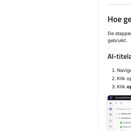
Hoe ge
De stappen
gebruikt.
AI-tite
Navige
Klik o
Klik
o