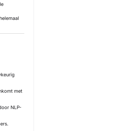
de
 helemaal
wkeurig
enkomt met
 door NLP-
ers.