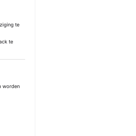
iging te
ack te
en worden