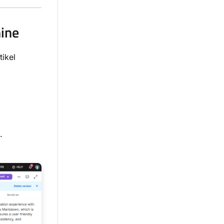
hine
tikel
.