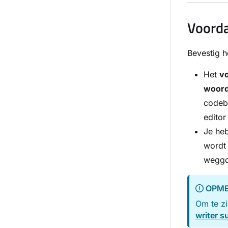
Voorda
Bevestig h
Het
v
woor
codebl
editor
Je he
wordt 
weggo
OPME
Om te z
writer s