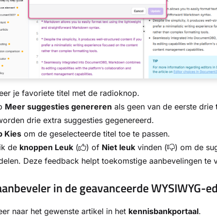
eer je favoriete titel met de radioknop.
op
Meer suggesties genereren
als geen van de eerste drie t
orden drie extra suggesties gegenereerd.
p Kies
om de geselecteerde titel toe te passen.
ik de
knoppen Leuk
(
) of
Niet leuk
vinden (
) om de sug
elen. Deze feedback helpt toekomstige aanbevelingen te v
laanbeveler in de geavanceerde WYSIWYG-ed
er naar het gewenste artikel in het
kennisbankportaal
.