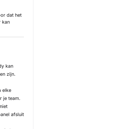
or dat het
r kan
dy kan
en zijn.
a elke
r je team.
niet
anel afsluit