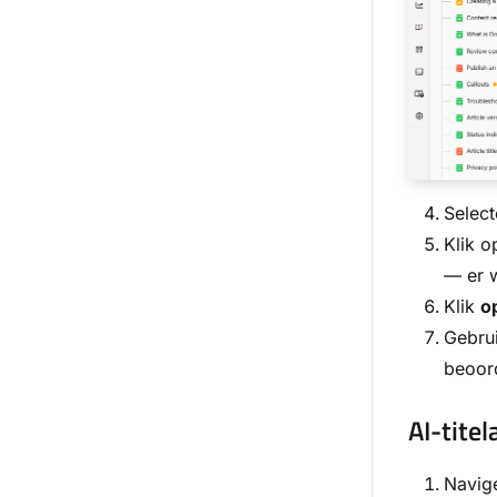
Select
Klik 
— er w
Klik
o
Gebru
beoord
AI-tite
Navige