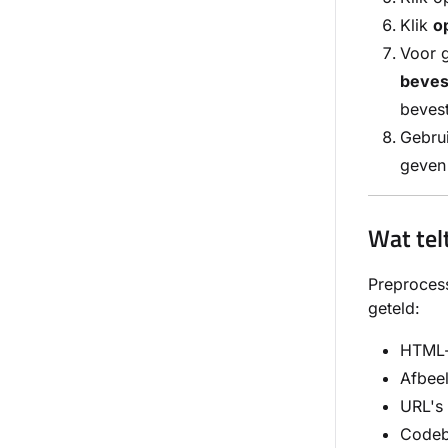
Klik
o
Voor g
beves
bevest
Gebru
geven
Wat tel
Preprocess
geteld:
HTML-
Afbee
URL's 
Codeb