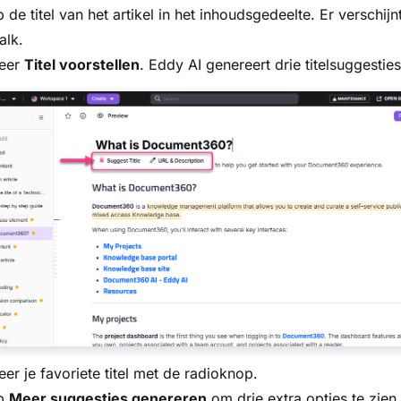
p de titel van het artikel in het inhoudsgedeelte. Er verschijn
alk.
teer
Titel voorstellen
. Eddy AI genereert drie titelsuggesties
eer je favoriete titel met de radioknop.
op
Meer suggesties genereren
om drie extra opties te zien.