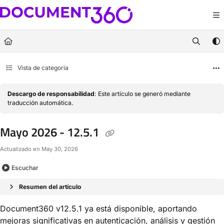
Documentation Index
Fetch the complete documentation index at:
https://docs.document360.com/llm
Use this file to discover all available pages before exploring further.
Vista de categoría
Descargo de responsabilidad
: Este artículo se generó mediante
traducción automática.
Mayo 2026 - 12.5.1
Actualizado en
May 30, 2026
Escuchar
Resumen del artículo
Document360 v12.5.1 ya está disponible, aportando
mejoras significativas en autenticación, análisis y gestión