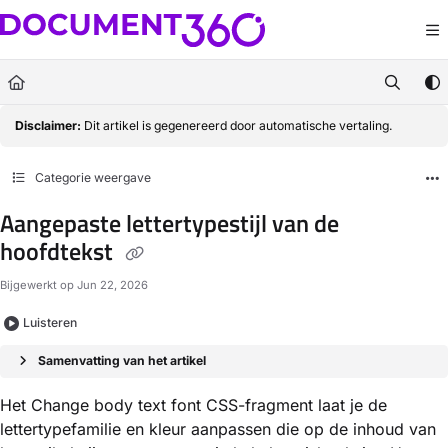
Documentation Index
Fetch the complete documentation index at:
https://docs.document360.com/llm
Use this file to discover all available pages before exploring further.
Disclaimer:
Dit artikel is gegenereerd door automatische vertaling.
Categorie weergave
Aangepaste lettertypestijl van de
hoofdtekst
Bijgewerkt op
Jun 22, 2026
Luisteren
Samenvatting van het artikel
Het Change body text font CSS-fragment laat je de
lettertypefamilie en kleur aanpassen die op de inhoud van