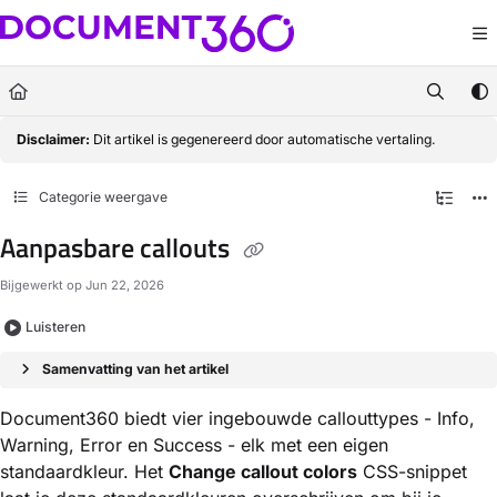
Documentation Index
Fetch the complete documentation index at:
https://docs.document360.com/llm
Use this file to discover all available pages before exploring further.
Disclaimer:
Dit artikel is gegenereerd door automatische vertaling.
Categorie weergave
Aanpasbare callouts
Bijgewerkt op
Jun 22, 2026
Luisteren
Samenvatting van het artikel
Document360 biedt vier ingebouwde callouttypes - Info,
Warning, Error en Success - elk met een eigen
standaardkleur. Het
Change callout colors
CSS-snippet