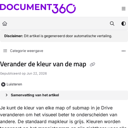
Documentation Index
Fetch the complete documentation index at:
https://docs.document360.com/llm
Use this file to discover all available pages before exploring further.
Disclaimer:
Dit artikel is gegenereerd door automatische vertaling.
Categorie weergave
Verander de kleur van de map
Gepubliceerd op Jun 22, 2026
Luisteren
Samenvatting van het artikel
Je kunt de kleur van elke map of submap in je Drive
veranderen om het visueel beter te onderscheiden van
andere. De standaard mapkleur is grijs. Kleuren worden